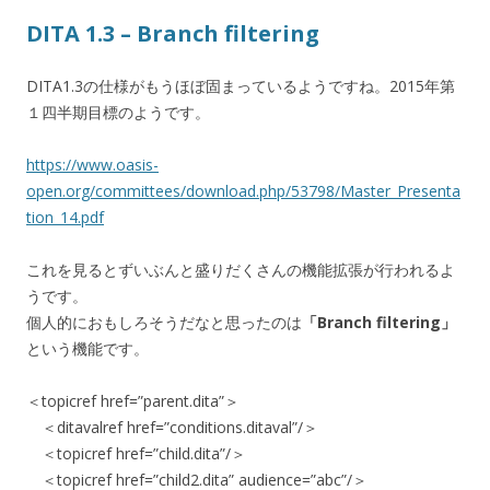
DITA 1.3 – Branch filtering
DITA1.3の仕様がもうほぼ固まっているようですね。2015年第
１四半期目標のようです。
https://www.oasis-
open.org/committees/download.php/53798/Master_Presenta
tion_14.pdf
これを見るとずいぶんと盛りだくさんの機能拡張が行われるよ
うです。
個人的におもしろそうだなと思ったのは
「Branch filtering」
という機能です。
＜topicref href=”parent.dita”＞
＜ditavalref href=”conditions.ditaval”/＞
＜topicref href=”child.dita”/＞
＜topicref href=”child2.dita” audience=”abc”/＞