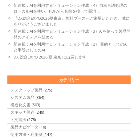
新連載：AIを利用するソリューション作成（4）自然言語処理の
ローカルAIを使い、PDFから名前を捜して墨消し
『DX総合EXPO2026夏東京』弊社ブースへご来場いただき、誠に
ありがとうございました
新連載：AIを利用するソリューション作成（3）AIを使って製品開
発のアイデアを詰める
新連載：AIを利用するソリューション作成（2） 目的としてのAI
と手段としてのAI
DX 総合EXPO 2026 夏 東京 に出展します
カテゴリー
デスクトップ製品
(275)
システム製品
(364)
構造化文書
(503)
スキャナ保存
(249)
e-文書法
(278)
製品ナビゲータ
(18)
使用方法・利用例
(147)