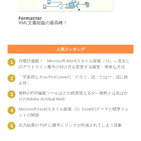
Formatter
XML文書組版の最高峰！
人気ランキング
月曜日連載！ Microsoft Wordスタイル探索（12）―見出し
のアウトライン番号の付け方を変更する確実・簡単な方法
「宇多田ヒカル/First Loveの「だろう」説「だはー」説に終
止符」
無料のPDF編集ツールはどの程度使えるか―無料とは名ばか
りのAdobe Acrobat Web
Microsoft Excelスタイル探索（5）Excelのテーマと標準フォ
ントの関係
出力結果の PDF に勝手にリンクが作成されてしまう現象