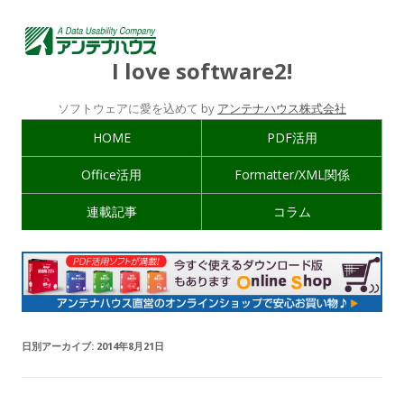
I love software2!
ソフトウェアに愛を込めて by
アンテナハウス株式会社
HOME
PDF活用
Office活用
Formatter/XML関係
連載記事
コラム
日別アーカイブ:
2014年8月21日