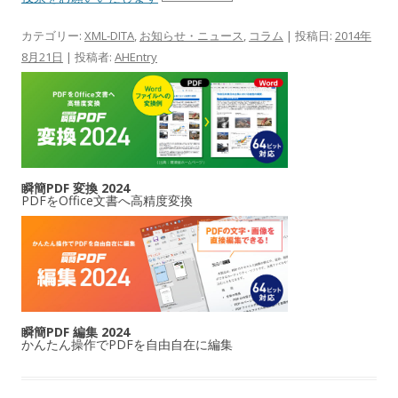
カテゴリー:
XML-DITA
,
お知らせ・ニュース
,
コラム
| 投稿日:
2014年
8月21日
|
投稿者:
AHEntry
瞬簡PDF 変換 2024
PDFをOffice文書へ高精度変換
瞬簡PDF 編集 2024
かんたん操作でPDFを自由自在に編集