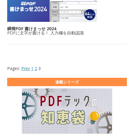
瞬簡PDF 書けまっせ 2024
PDFに文字が書ける！ 入力欄を自動認識
Pages:
Prev
1
2
3
連載シリーズ