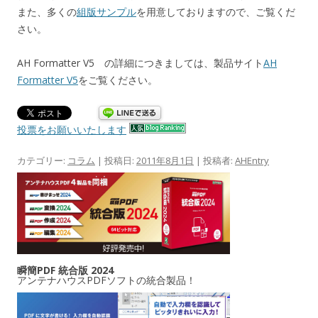
また、多くの
組版サンプル
を用意しておりますので、ご覧くだ
さい。
AH Formatter V5 の詳細につきましては、製品サイト
AH
Formatter V5
をご覧ください。
投票をお願いいたします
カテゴリー:
コラム
| 投稿日:
2011年8月1日
|
投稿者:
AHEntry
瞬簡PDF 統合版 2024
アンテナハウスPDFソフトの統合製品！