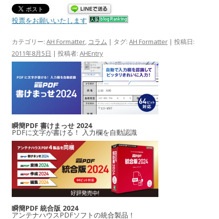
投票をお願いいたします
カテゴリー:
AH Formatter
,
コラム
| タグ:
AH Formatter
| 投稿日:
2011年8月5日
|
投稿者:
AHEntry
瞬簡PDF 書けまっせ 2024
PDFに文字が書ける！ 入力欄を自動認識
瞬簡PDF 統合版 2024
アンテナハウスPDFソフトの統合製品！