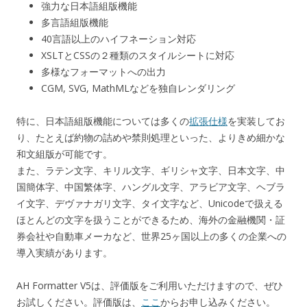
強力な日本語組版機能
多言語組版機能
40言語以上のハイフネーション対応
XSLTとCSSの２種類のスタイルシートに対応
多様なフォーマットへの出力
CGM, SVG, MathMLなどを独自レンダリング
特に、日本語組版機能については多くの
拡張仕様
を実装してお
り、たとえば約物の詰めや禁則処理といった、よりきめ細かな
和文組版が可能です。
また、ラテン文字、キリル文字、ギリシャ文字、日本文字、中
国簡体字、中国繁体字、ハングル文字、アラビア文字、ヘブラ
イ文字、デヴァナガリ文字、タイ文字など、Unicodeで扱える
ほとんどの文字を扱うことができるため、海外の金融機関・証
券会社や自動車メーカなど、世界25ヶ国以上の多くの企業への
導入実績があります。
AH Formatter V5は、評価版をご利用いただけますので、ぜひ
お試しください。評価版は、
ここ
からお申し込みください。