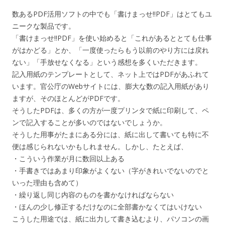
数あるPDF活用ソフトの中でも「書けまっせ!!PDF」はとてもユ
ニークな製品です。
「書けまっせ!!PDF」を使い始めると「これがあるととても仕事
がはかどる」とか、「一度使ったらもう以前のやり方には戻れ
ない」「手放せなくなる」という感想を多くいただきます。
記入用紙のテンプレートとして、ネット上ではPDFがあふれて
います。官公庁のWebサイトには、膨大な数の記入用紙があり
ますが、そのほとんどがPDFです。
そうしたPDFは、多くの方が一度プリンタで紙に印刷して、ペ
ンで記入することが多いのではないでしょうか。
そうした用事がたまにある分には、紙に出して書いても特に不
便は感じられないかもしれません。しかし、たとえば、
・こういう作業が月に数回以上ある
・手書きではあまり印象がよくない（字がきれいでないのでと
いった理由も含めて）
・繰り返し同じ内容のものを書かなければならない
・ほんの少し修正するだけなのに全部書かなくてはいけない
こうした用途では、紙に出力して書き込むより、パソコンの画