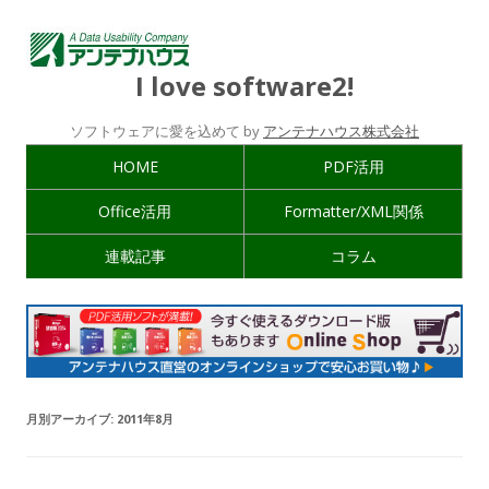
I love software2!
ソフトウェアに愛を込めて by
アンテナハウス株式会社
HOME
PDF活用
Office活用
Formatter/XML関係
連載記事
コラム
月別アーカイブ:
2011年8月