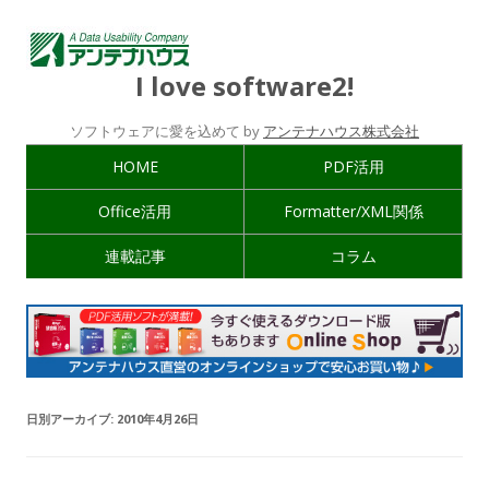
I love software2!
ソフトウェアに愛を込めて by
アンテナハウス株式会社
HOME
PDF活用
Office活用
Formatter/XML関係
連載記事
コラム
日別アーカイブ:
2010年4月26日