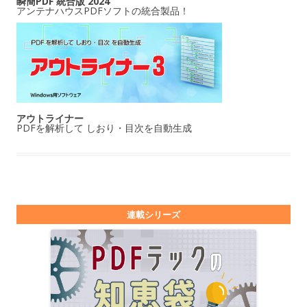
瞬簡PDF 統合版 2024
アンテナハウスPDFソフトの統合製品！
アウトライナー
PDFを解析して しおり・目次を自動生成
連載シリーズ