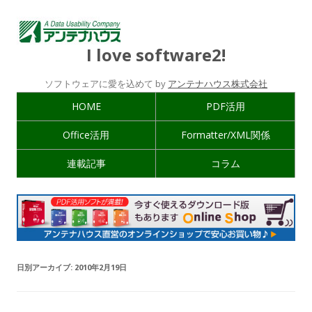
I love software2!
ソフトウェアに愛を込めて by
アンテナハウス株式会社
HOME
PDF活用
Office活用
Formatter/XML関係
連載記事
コラム
日別アーカイブ:
2010年2月19日