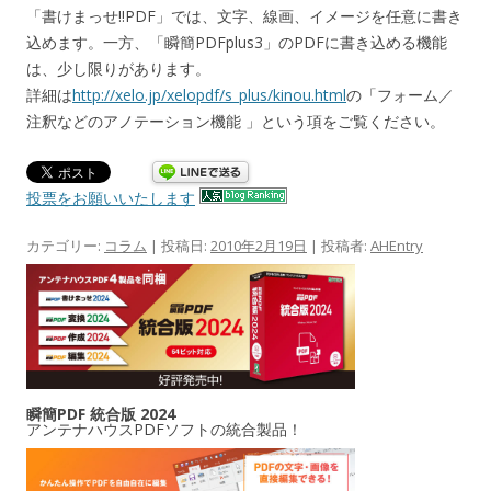
「書けまっせ!!PDF」では、文字、線画、イメージを任意に書き
込めます。一方、「瞬簡PDFplus3」のPDFに書き込める機能
は、少し限りがあります。
詳細は
http://xelo.jp/xelopdf/s_plus/kinou.html
の「フォーム／
注釈などのアノテーション機能 」という項をご覧ください。
投票をお願いいたします
カテゴリー:
コラム
| 投稿日:
2010年2月19日
|
投稿者:
AHEntry
瞬簡PDF 統合版 2024
アンテナハウスPDFソフトの統合製品！