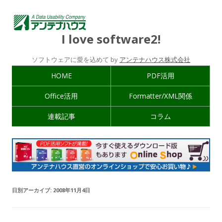
I love software2!
ソフトウェアに愛を込めて by
アンテナハウス株式会社
HOME
PDF活用
Office活用
Formatter/XML関係
連載記事
コラム
日別アーカイブ:
2008年11月4日