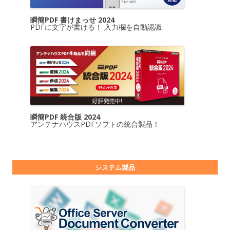
瞬簡PDF 書けまっせ 2024
PDFに文字が書ける！ 入力欄を自動認識
瞬簡PDF 統合版 2024
アンテナハウスPDFソフトの統合製品！
システム製品