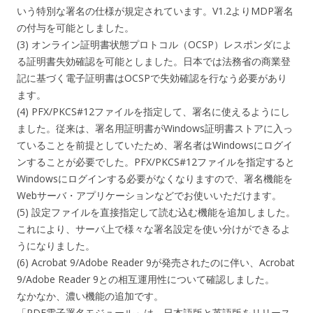
いう特別な署名の仕様が規定されています。V1.2よりMDP署名
の付与を可能としました。
(3) オンライン証明書状態プロトコル（OCSP）レスポンダによ
る証明書失効確認を可能としました。日本では法務省の商業登
記に基づく電子証明書はOCSPで失効確認を行なう必要があり
ます。
(4) PFX/PKCS#12ファイルを指定して、署名に使えるようにし
ました。従来は、署名用証明書がWindows証明書ストアに入っ
ていることを前提としていたため、署名者はWindowsにログイ
ンすることが必要でした。PFX/PKCS#12ファイルを指定すると
Windowsにログインする必要がなくなりますので、署名機能を
Webサーバ・アプリケーションなどでお使いいただけます。
(5) 設定ファイルを直接指定して読む込む機能を追加しました。
これにより、サーバ上で様々な署名設定を使い分けができるよ
うになりました。
(6) Acrobat 9/Adobe Reader 9が発売されたのに伴い、Acrobat
9/Adobe Reader 9との相互運用性について確認しました。
なかなか、濃い機能の追加です。
「PDF電子署名モジュール」は、日本語版と英語版をリリース