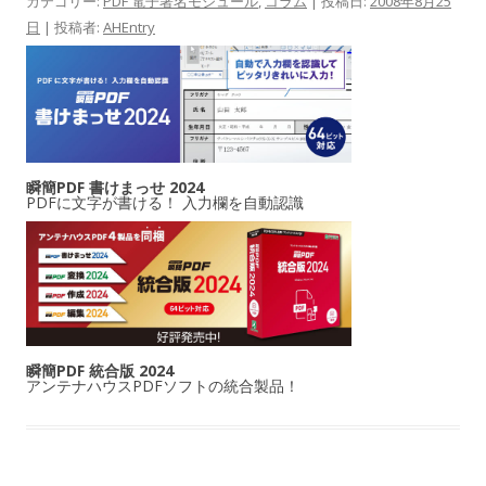
カテゴリー:
PDF 電子署名モジュール
,
コラム
| 投稿日:
2008年8月25
日
|
投稿者:
AHEntry
瞬簡PDF 書けまっせ 2024
PDFに文字が書ける！ 入力欄を自動認識
瞬簡PDF 統合版 2024
アンテナハウスPDFソフトの統合製品！