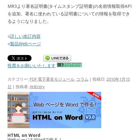
MR3より署名証明書(タイムスタンプ証明書)の名前情報取得API
を追加。署名に使われている証明書についての情報を取得でき
るようになりました。
○
詳しい改訂内容
○
製品Webページ
投票をお願いいたします
カテゴリー:
PDF 電子署名モジュール
,
コラム
| 投稿日:
2010年1月15
日
|
投稿者:
AHEntry
HTML on Word
WebページをWordで作る！