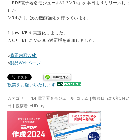
「PDF電子署名モジュールV1.2MR4」を本日よりリリースしま
した。
MR4では、次の機能強化を行っています。
1. Java I/F を高速化しました。
2. C++ I/F に VS2005対応版を追加しました。
○
修正内容Web
○
製品Webページ
投票をお願いいたします
カテゴリー:
PDF 電子署名モジュール
,
コラム
| 投稿日:
2010年5月21
日
|
投稿者:
AHEntry