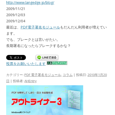
http://www.langedge.jp/blog/
2009/11/21
2009/12/03
2009/12/04
最近は、
PDF電子署名モジュール
もだんだん利用者が増えてい
ます。
でも、ブレークとは言いがたい。
長期署名になったらブレークするかな？
投票をお願いいたします
カテゴリー:
PDF 電子署名モジュール
,
コラム
| 投稿日:
2010年1月20
日
|
投稿者:
AHEntry