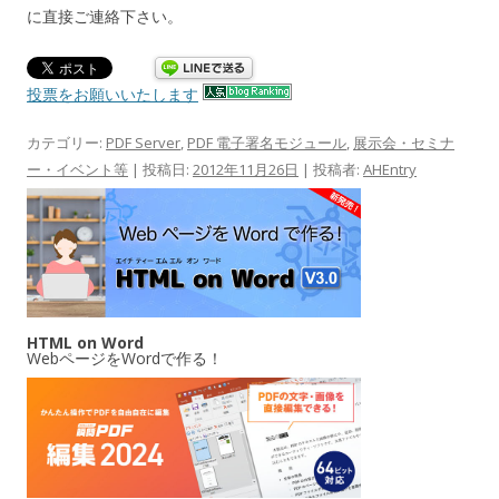
に直接ご連絡下さい。
投票をお願いいたします
カテゴリー:
PDF Server
,
PDF 電子署名モジュール
,
展示会・セミナ
ー・イベント等
| 投稿日:
2012年11月26日
|
投稿者:
AHEntry
HTML on Word
WebページをWordで作る！