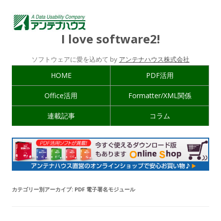
I love software2!
ソフトウェアに愛を込めて by
アンテナハウス株式会社
HOME
PDF活用
Office活用
Formatter/XML関係
連載記事
コラム
カテゴリー別アーカイブ:
PDF 電子署名モジュール