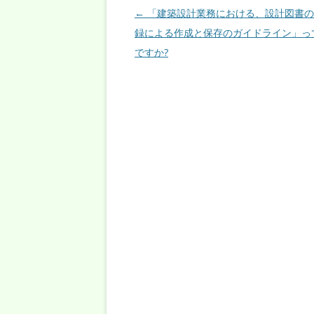
投稿ナビゲーション
←
「建築設計業務における、設計図書の
録による作成と保存のガイドライン」っ
ですか?