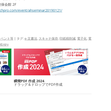
保会館 2F
uchpro.com/event/ahseminar20190121/
イベント等
| タグ:
e-文書法
,
スキャナ保存
,
印紙税削減
,
電子化
,
電
HEntry
瞬簡PDF 作成 2024
ドラッグ＆ドロップでPDF作成