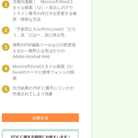
月曜日連載！ Microsoft Wordス
タイル探索（12）―見出しのアウ
トライン番号の付け方を変更する確
実・簡単な方法
「宇多田ヒカル/First Loveの「だろ
う」説「だはー」説に終止符」
無料のPDF編集ツールはどの程度使
えるか―無料とは名ばかりの
Adobe Acrobat Web
Microsoft Excelスタイル探索（5）
Excelのテーマと標準フォントの関
係
出力結果の PDF に勝手にリンクが
作成されてしまう現象
お知らせ