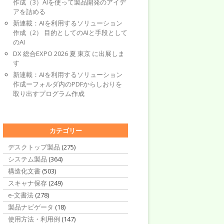
作成（3）AIを使って製品開発のアイデ
アを詰める
新連載：AIを利用するソリューション
作成（2） 目的としてのAIと手段として
のAI
DX 総合EXPO 2026 夏 東京 に出展しま
す
新連載：AIを利用するソリューション
作成ーフォルダ内のPDFからしおりを
取り出すプログラム作成
カテゴリー
デスクトップ製品
(275)
システム製品
(364)
構造化文書
(503)
スキャナ保存
(249)
e-文書法
(278)
製品ナビゲータ
(18)
使用方法・利用例
(147)