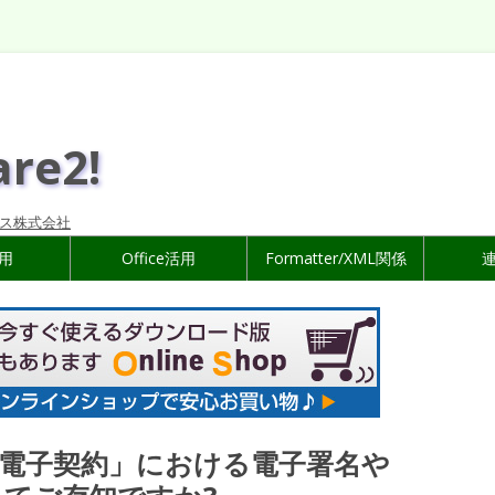
are2!
ス株式会社
活用
Office活用
Formatter/XML関係
電子契約」における電子署名や