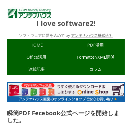
I love software2!
ソフトウェアに愛を込めて by
アンテナハウス株式会社
HOME
PDF活用
Office活用
Formatter/XML関係
連載記事
コラム
瞬簡PDF Fecebook公式ページを開始しま
した。