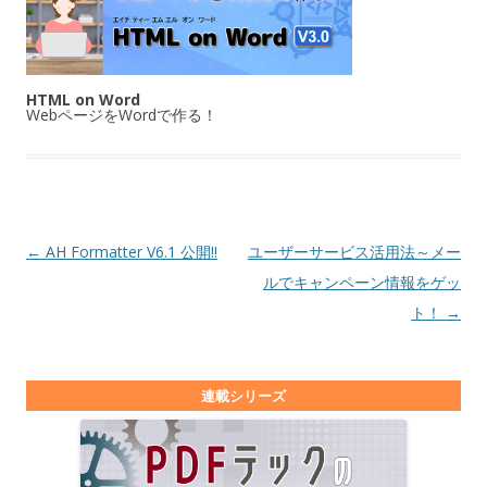
HTML on Word
WebページをWordで作る！
投稿ナビゲーション
←
AH Formatter V6.1 公開!!
ユーザーサービス活用法～メー
ルでキャンペーン情報をゲッ
ト！
→
連載シリーズ