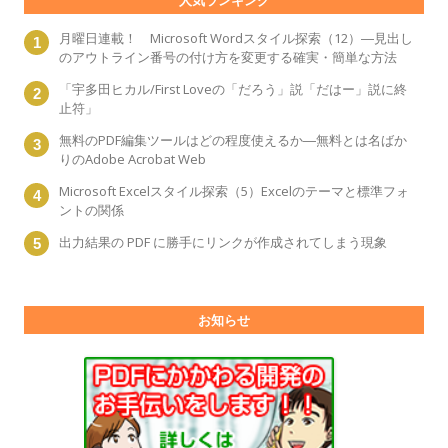
人気ランキング
月曜日連載！ Microsoft Wordスタイル探索（12）―見出し
のアウトライン番号の付け方を変更する確実・簡単な方法
「宇多田ヒカル/First Loveの「だろう」説「だはー」説に終
止符」
無料のPDF編集ツールはどの程度使えるか―無料とは名ばか
りのAdobe Acrobat Web
Microsoft Excelスタイル探索（5）Excelのテーマと標準フォ
ントの関係
出力結果の PDF に勝手にリンクが作成されてしまう現象
お知らせ