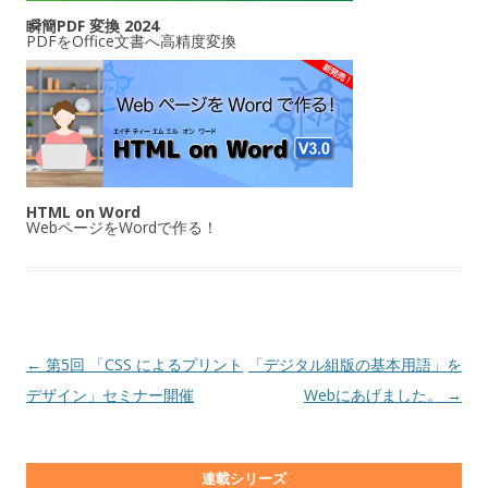
瞬簡PDF 変換 2024
PDFをOffice文書へ高精度変換
HTML on Word
WebページをWordで作る！
投稿ナビゲーション
←
第5回 「CSS によるプリント
「デジタル組版の基本用語」を
デザイン」セミナー開催
Webにあげました。
→
連載シリーズ