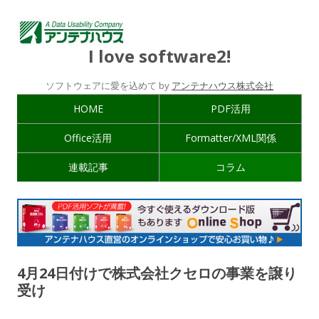
I love software2!
ソフトウェアに愛を込めて by
アンテナハウス株式会社
HOME
PDF活用
Office活用
Formatter/XML関係
連載記事
コラム
4月24日付けで株式会社クセロの事業を譲り
受け