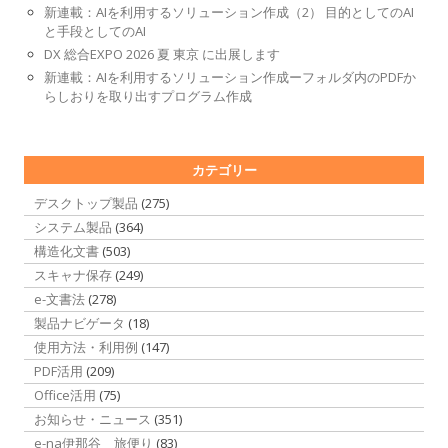
新連載：AIを利用するソリューション作成（2） 目的としてのAI
と手段としてのAI
DX 総合EXPO 2026 夏 東京 に出展します
新連載：AIを利用するソリューション作成ーフォルダ内のPDFか
らしおりを取り出すプログラム作成
カテゴリー
デスクトップ製品
(275)
システム製品
(364)
構造化文書
(503)
スキャナ保存
(249)
e-文書法
(278)
製品ナビゲータ
(18)
使用方法・利用例
(147)
PDF活用
(209)
Office活用
(75)
お知らせ・ニュース
(351)
e-na伊那谷 旅便り
(83)