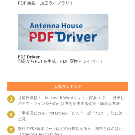
PDF 編集・加工ライブラリ！
PDF Driver
印刷からPDFを生成。PDF 変換ドライバー！
人気ランキング
月曜日連載！ Microsoft Wordスタイル探索（12）―見出し
のアウトライン番号の付け方を変更する確実・簡単な方法
「宇多田ヒカル/First Loveの「だろう」説「だはー」説に終
止符」
無料のPDF編集ツールはどの程度使えるか―無料とは名ばか
りのAdobe Acrobat Web