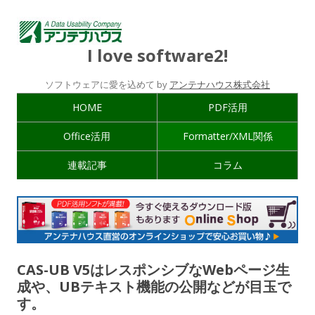
I love software2!
ソフトウェアに愛を込めて by
アンテナハウス株式会社
HOME
PDF活用
Office活用
Formatter/XML関係
連載記事
コラム
CAS-UB V5はレスポンシブなWebページ生
成や、UBテキスト機能の公開などが目玉で
す。