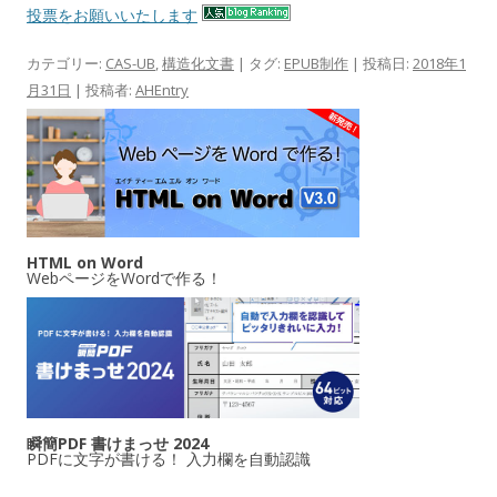
投票をお願いいたします
カテゴリー:
CAS-UB
,
構造化文書
| タグ:
EPUB制作
| 投稿日:
2018年1
月31日
|
投稿者:
AHEntry
HTML on Word
WebページをWordで作る！
瞬簡PDF 書けまっせ 2024
PDFに文字が書ける！ 入力欄を自動認識