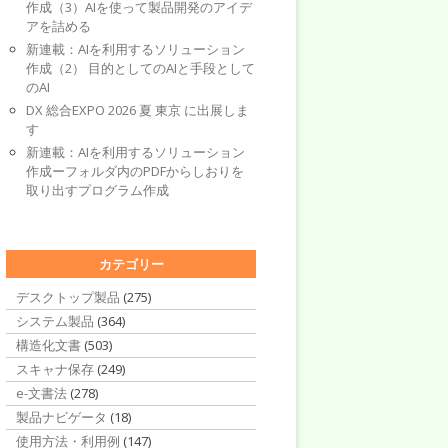
作成（3）AIを使って製品開発のアイデ
アを詰める
新連載：AIを利用するソリューション
作成（2） 目的としてのAIと手段として
のAI
DX 総合EXPO 2026 夏 東京 に出展しま
す
新連載：AIを利用するソリューション
作成ーフォルダ内のPDFからしおりを
取り出すプログラム作成
カテゴリー
デスクトップ製品
(275)
システム製品
(364)
構造化文書
(503)
スキャナ保存
(249)
e-文書法
(278)
製品ナビゲータ
(18)
使用方法・利用例
(147)