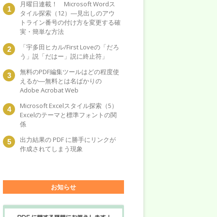
月曜日連載！ Microsoft Wordス
タイル探索（12）―見出しのアウ
トライン番号の付け方を変更する確
実・簡単な方法
「宇多田ヒカル/First Loveの「だろ
う」説「だはー」説に終止符」
無料のPDF編集ツールはどの程度使
えるか―無料とは名ばかりの
Adobe Acrobat Web
Microsoft Excelスタイル探索（5）
Excelのテーマと標準フォントの関
係
出力結果の PDF に勝手にリンクが
作成されてしまう現象
お知らせ