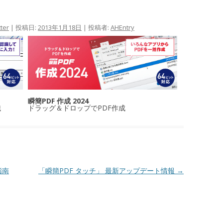
ter
| 投稿日:
2013年1月18日
|
投稿者:
AHEntry
瞬簡PDF 作成 2024
識
ドラッグ＆ドロップでPDF作成
指南
「瞬簡PDF タッチ」 最新アップデート情報
→