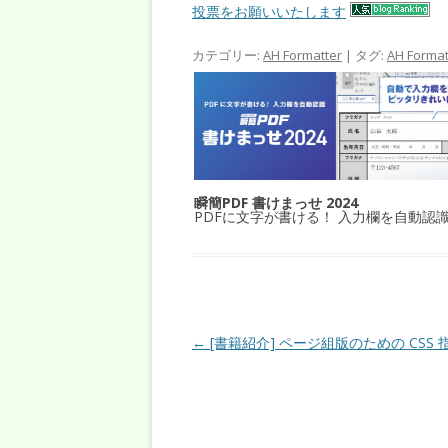
投票をお願いいたします
カテゴリー:
AH Formatter
| タグ:
AH Format
瞬簡PDF 書けまっせ 2024
PDFに文字が書ける！ 入力欄を自動認
投稿ナビゲーション
←
[書籍紹介] ページ組版のための CSS 