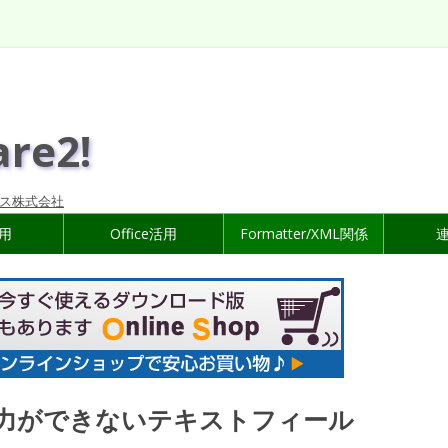
are2!
ス株式会社
活用
Office活用
Formatter/XML関係
や入力ができないテキストフィール