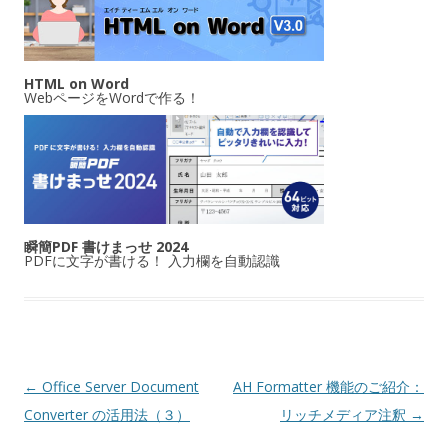
HTML on Word
WebページをWordで作る！
瞬簡PDF 書けまっせ 2024
PDFに文字が書ける！ 入力欄を自動認識
投稿ナビゲーション
←
Office Server Document
AH Formatter 機能のご紹介：
Converter の活用法（３）
リッチメディア注釈
→