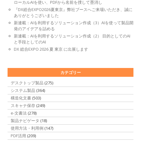
ローカルAIを使い、PDFから名前を捜して墨消し
『DX総合EXPO2026夏東京』弊社ブースへご来場いただき、誠に
ありがとうございました
新連載：AIを利用するソリューション作成（3）AIを使って製品開
発のアイデアを詰める
新連載：AIを利用するソリューション作成（2） 目的としてのAI
と手段としてのAI
DX 総合EXPO 2026 夏 東京 に出展します
カテゴリー
デスクトップ製品
(275)
システム製品
(364)
構造化文書
(503)
スキャナ保存
(249)
e-文書法
(278)
製品ナビゲータ
(18)
使用方法・利用例
(147)
PDF活用
(209)