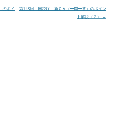
）のポイ
第143回 国税庁 新ＱＡ（一問一答）のポイン
ト解説（２）
→