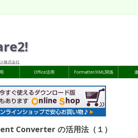
are2!
ス株式会社
活用
Office活用
Formatter/XML関係
cument Converter の活用法（１）