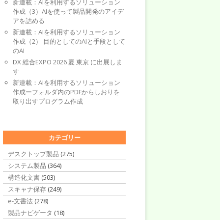
新連載：AIを利用するソリューション
作成（3）AIを使って製品開発のアイデ
アを詰める
新連載：AIを利用するソリューション
作成（2） 目的としてのAIと手段として
のAI
DX 総合EXPO 2026 夏 東京 に出展しま
す
新連載：AIを利用するソリューション
作成ーフォルダ内のPDFからしおりを
取り出すプログラム作成
カテゴリー
デスクトップ製品
(275)
システム製品
(364)
構造化文書
(503)
スキャナ保存
(249)
e-文書法
(278)
製品ナビゲータ
(18)