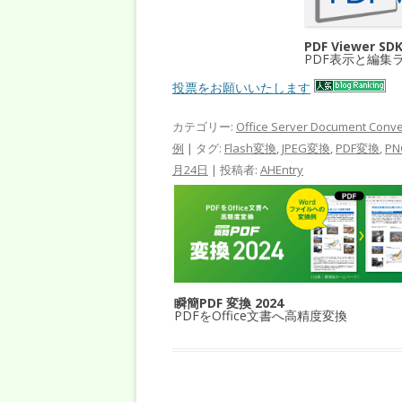
PDF Viewer SD
PDF表示と編集
投票をお願いいたします
カテゴリー:
Office Server Document Conve
例
| タグ:
Flash変換
,
JPEG変換
,
PDF変換
,
P
月24日
|
投稿者:
AHEntry
瞬簡PDF 変換 2024
PDFをOffice文書へ高精度変換