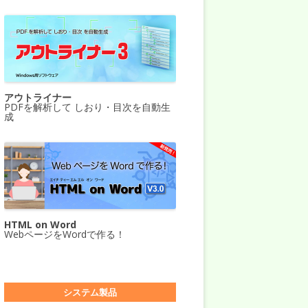
アウトライナー
PDFを解析して しおり・目次を自動生
成
HTML on Word
WebページをWordで作る！
システム製品