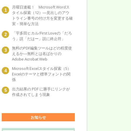
月曜日連載！ Microsoft Wordス
タイル探索（12）―見出しのアウ
トライン番号の付け方を変更する確
実・簡単な方法
「宇多田ヒカル/First Loveの「だろ
う」説「だはー」説に終止符」
無料のPDF編集ツールはどの程度使
えるか―無料とは名ばかりの
Adobe Acrobat Web
Microsoft Excelスタイル探索（5）
Excelのテーマと標準フォントの関
係
出力結果の PDF に勝手にリンクが
作成されてしまう現象
お知らせ