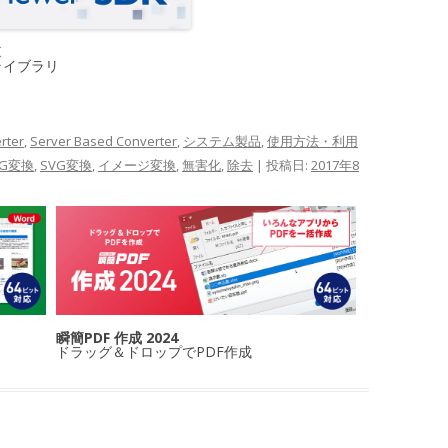
K
ライブラリ
rter
,
Server Based Converter
,
システム製品
,
使用方法・利用
NG変換
,
SVG変換
,
イメージ変換
,
無害化
,
除去
| 投稿日:
2017年8
瞬簡PDF 作成 2024
ドラッグ＆ドロップでPDF作成