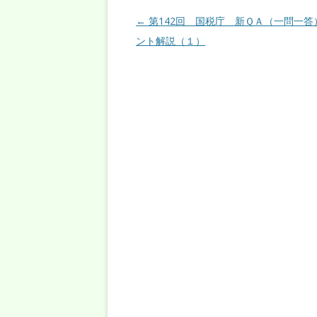
投稿ナビゲーション
←
第142回 国税庁 新ＱＡ（一問一答
ント解説（１）