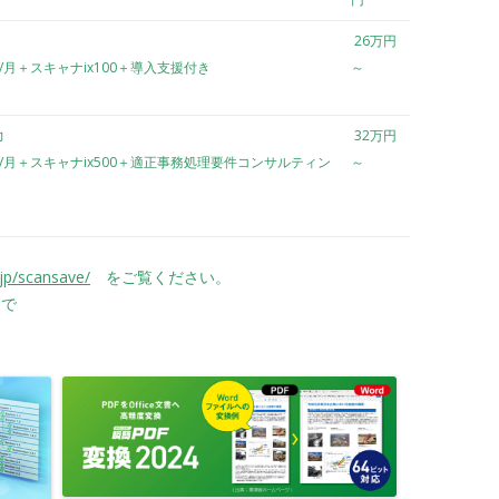
26万円
個/月＋スキャナix100＋導入支援付き
～
力
32万円
個/月＋スキャナix500＋適正事務処理要件コンサルティン
～
jp/scansave/
をご覧ください。
で