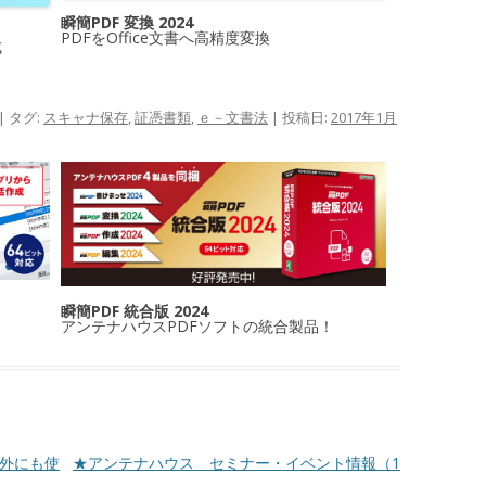
瞬簡PDF 変換 2024
PDFをOffice文書へ高精度変換
成
| タグ:
スキャナ保存
,
証憑書類
,
ｅ－文書法
| 投稿日:
2017年1月
瞬簡PDF 統合版 2024
アンテナハウスPDFソフトの統合製品！
的以外にも使
★アンテナハウス セミナー・イベント情報（1