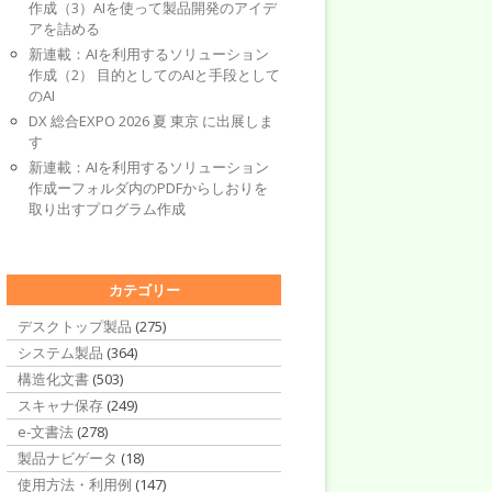
作成（3）AIを使って製品開発のアイデ
アを詰める
新連載：AIを利用するソリューション
作成（2） 目的としてのAIと手段として
のAI
DX 総合EXPO 2026 夏 東京 に出展しま
す
新連載：AIを利用するソリューション
作成ーフォルダ内のPDFからしおりを
取り出すプログラム作成
カテゴリー
デスクトップ製品
(275)
システム製品
(364)
構造化文書
(503)
スキャナ保存
(249)
e-文書法
(278)
製品ナビゲータ
(18)
使用方法・利用例
(147)