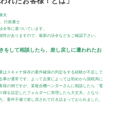
われたお客様！とは」
康夫
級、行政書士
法令等に基づいています。
能性がありますので、最新の法令などをご確認下さい。
きをして相談したら、差し戻しに遭われたお
署はスキャナ保存の要件確保の判定をする経験が不足して
る事が通常です。よって企業によっては初めから国税局に
客様の例ですが、某複合機ベンダーさんに相談したら「電
ス権を設定したフォルダーに管理したら大丈夫」となり、
ろ、要件不備で差し戻されて行き詰まっておられました。