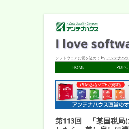
I love softw
ソフトウェアに愛を込めて by
アンテナハウ
HOME
PDF
第113回 「某国税