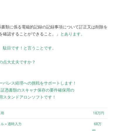
書類に係る電磁的記録の記録事項について訂正又は削除を
を確認することができること。」
とあります。
、駄目です！と言うことです。
の点大丈夫ですか？
ーパレス経理への挑戦をサポートします！
は、証憑書類のスキャナ保存の要件確保用の
用スタンドアロンソフトです！
専用
18万円
クル＋適時入力
68万
円