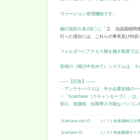
ヴァージョン管理機能です。
施行規則５条2項二に
「
ニ
当該国税関係
行った場合には、これらの事実及び内容
フォルダーにアクセス権を施す程度では
皆様の（検討中含めて）システムは、そ
――【広告】――
・アンテナハウスは、中小企業皆様のペ
・「ScanSave（スキャンセーブ）」
安心、低価格、短期導入可能なパソコン
ScanSave-Lite-V2
(ソフト単体)適時入力
ScanSave-V2
(ソフト単体)業務サイ