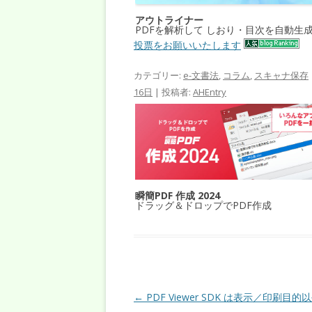
アウトライナー
PDFを解析して しおり・目次を自動生
投票をお願いいたします
カテゴリー:
e-文書法
,
コラム
,
スキャナ保存
16日
|
投稿者:
AHEntry
瞬簡PDF 作成 2024
ドラッグ＆ドロップでPDF作成
投稿ナビゲーション
←
PDF Viewer SDK は表示／印刷目