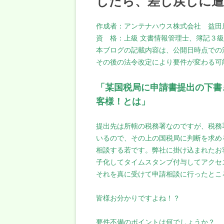
したら、差し戻しに遭
作成者：アンテナハウス株式会社 益田
資 格：上級 文書情報管理士、簿記３
本ブログの記載内容は、公開日時点での
その後の法令改定により要件が変わる可
「某国税局に申請書提出の下書
客様！とは」
提出先は所轄の税務署なのですが、税務
いるので、その上の国税局に判断を求め
相談する若です。弊社に掛け込まれたお
子化してタイムスタンプ付与してアクセ
それを真に受けて申請相談に行ったとこ
皆様お分かりですよね！？
要件不備のポイントは何でしょうか？