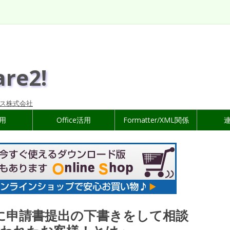
are2!
ス株式会社
活用
Office活用
Formatter/XML関係
局に申請書提出の下書きをして相談