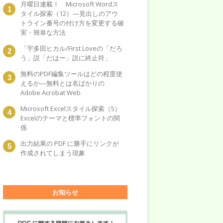
月曜日連載！ Microsoft Wordス
タイル探索（12）―見出しのアウ
トライン番号の付け方を変更する確
実・簡単な方法
「宇多田ヒカル/First Loveの「だろ
う」説「だはー」説に終止符」
無料のPDF編集ツールはどの程度使
えるか―無料とは名ばかりの
Adobe Acrobat Web
Microsoft Excelスタイル探索（5）
Excelのテーマと標準フォントの関
係
出力結果の PDF に勝手にリンクが
作成されてしまう現象
お知らせ