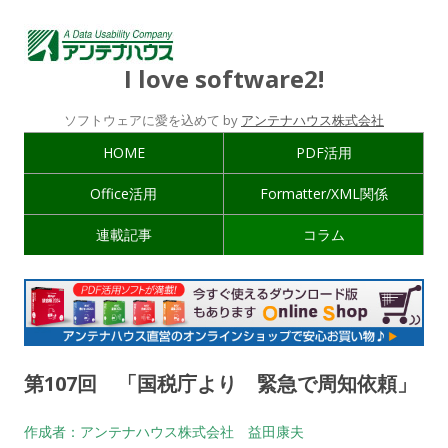
I love software2!
ソフトウェアに愛を込めて by
アンテナハウス株式会社
HOME
PDF活用
Office活用
Formatter/XML関係
連載記事
コラム
第107回 「国税庁より 緊急で周知依頼」
作成者：アンテナハウス株式会社 益田康夫