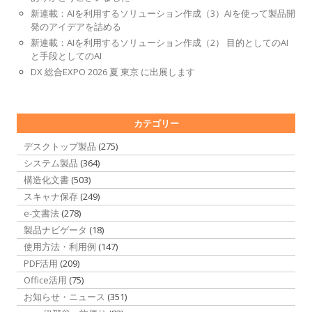
新連載：AIを利用するソリューション作成（3）AIを使って製品開
発のアイデアを詰める
新連載：AIを利用するソリューション作成（2） 目的としてのAI
と手段としてのAI
DX 総合EXPO 2026 夏 東京 に出展します
カテゴリー
デスクトップ製品
(275)
システム製品
(364)
構造化文書
(503)
スキャナ保存
(249)
e-文書法
(278)
製品ナビゲータ
(18)
使用方法・利用例
(147)
PDF活用
(209)
Office活用
(75)
お知らせ・ニュース
(351)