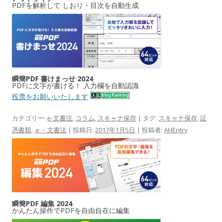
PDFを解析して しおり・目次を自動生成
瞬簡PDF 書けまっせ 2024
PDFに文字が書ける！ 入力欄を自動認識
投票をお願いいたします
カテゴリー:
e-文書法
,
コラム
,
スキャナ保存
| タグ:
スキャナ保存
,
証
憑書類
,
ｅ－文書法
| 投稿日:
2017年1月5日
|
投稿者:
AHEntry
瞬簡PDF 編集 2024
かんたん操作でPDFを自由自在に編集