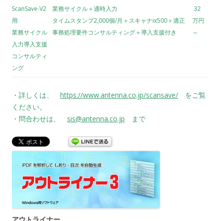
ScanSave-V2
業務サイクル＋適時入力
32
用
タイムスタンプ2,000個/月＋スキャナix500＋適正
万円
業務サイクル
事務処理要件コンサルティング＋導入支援付き
～
入力導入支援
コンサルティ
ング
・詳しくは、
https://www.antenna.co.jp/scansave/
をご覧
ください。
・問合わせは、
sis@antenna.co.jp
まで
アウトライナー