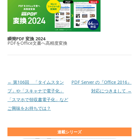
瞬簡PDF 変換 2024
PDFをOffice文書へ高精度変換
投稿ナビゲーション
←
第106回 「タイムスタン
PDF Server の『Office 2016』
プ」や「スキャナで電子化」
対応につきまして
→
「スマホで領収書電子化」など
ご興味をお持ちでは？
連載シリーズ