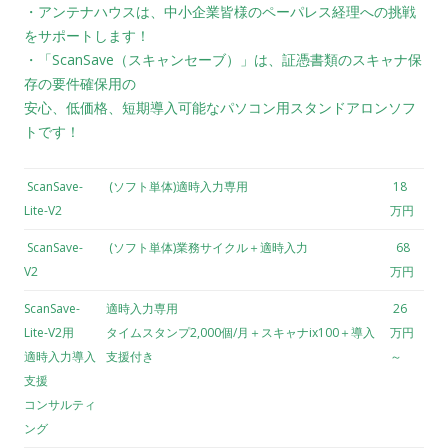
・アンテナハウスは、中小企業皆様のペーパレス経理への挑戦
をサポートします！
・「ScanSave（スキャンセーブ）」は、証憑書類のスキャナ保
存の要件確保用の
安心、低価格、短期導入可能なパソコン用スタンドアロンソフ
トです！
ScanSave-
(ソフト単体)適時入力専用
18
Lite-V2
万円
ScanSave-
(ソフト単体)業務サイクル＋適時入力
68
V2
万円
ScanSave-
適時入力専用
26
Lite-V2用
タイムスタンプ2,000個/月＋スキャナix100＋導入
万円
適時入力導入
支援付き
～
支援
コンサルティ
ング