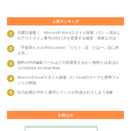
人気ランキング
月曜日連載！ Microsoft Wordスタイル探索（12）―見出し
のアウトライン番号の付け方を変更する確実・簡単な方法
「宇多田ヒカル/First Loveの「だろう」説「だはー」説に終
止符」
無料のPDF編集ツールはどの程度使えるか―無料とは名ばか
りのAdobe Acrobat Web
Microsoft Excelスタイル探索（5）Excelのテーマと標準フォ
ントの関係
出力結果の PDF に勝手にリンクが作成されてしまう現象
お知らせ