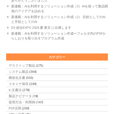
ありがとうございました
新連載：AIを利用するソリューション作成（3）AIを使って製品開
発のアイデアを詰める
新連載：AIを利用するソリューション作成（2） 目的としてのAI
と手段としてのAI
DX 総合EXPO 2026 夏 東京 に出展します
新連載：AIを利用するソリューション作成ーフォルダ内のPDFか
らしおりを取り出すプログラム作成
カテゴリー
デスクトップ製品
(275)
システム製品
(364)
構造化文書
(503)
スキャナ保存
(249)
e-文書法
(278)
製品ナビゲータ
(18)
使用方法・利用例
(147)
PDF活用
(209)