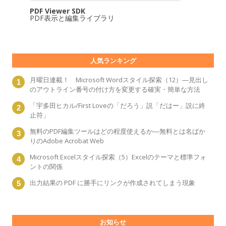
PDF Viewer SDK
PDF表示と編集ライブラリ
人気ランキング
月曜日連載！ Microsoft Wordスタイル探索（12）―見出し
のアウトライン番号の付け方を変更する確実・簡単な方法
「宇多田ヒカル/First Loveの「だろう」説「だはー」説に終
止符」
無料のPDF編集ツールはどの程度使えるか―無料とは名ばか
りのAdobe Acrobat Web
Microsoft Excelスタイル探索（5）Excelのテーマと標準フォ
ントの関係
出力結果の PDF に勝手にリンクが作成されてしまう現象
お知らせ