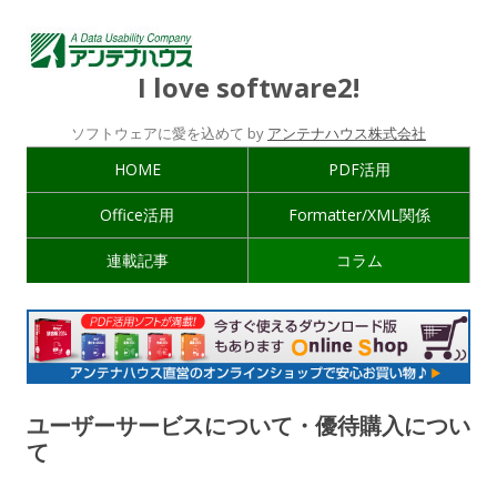
I love software2!
ソフトウェアに愛を込めて by
アンテナハウス株式会社
HOME
PDF活用
Office活用
Formatter/XML関係
連載記事
コラム
ユーザーサービスについて・優待購入につい
て