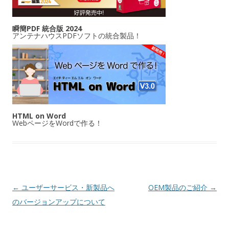
瞬簡PDF 統合版 2024
アンテナハウスPDFソフトの統合製品！
HTML on Word
WebページをWordで作る！
投稿ナビゲーション
←
ユーザーサービス・新製品へ
OEM製品のご紹介
→
のバージョンアップについて