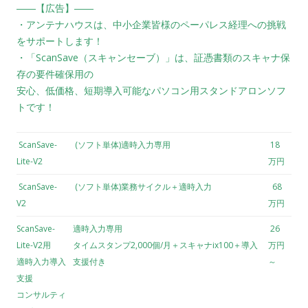
――【広告】――
・アンテナハウスは、中小企業皆様のペーパレス経理への挑戦
をサポートします！
・「ScanSave（スキャンセーブ）」は、証憑書類のスキャナ保
存の要件確保用の
安心、低価格、短期導入可能なパソコン用スタンドアロンソフ
トです！
ScanSave-
(ソフト単体)適時入力専用
18
Lite-V2
万円
ScanSave-
(ソフト単体)業務サイクル＋適時入力
68
V2
万円
ScanSave-
適時入力専用
26
Lite-V2用
タイムスタンプ2,000個/月＋スキャナix100＋導入
万円
適時入力導入
支援付き
～
支援
コンサルティ