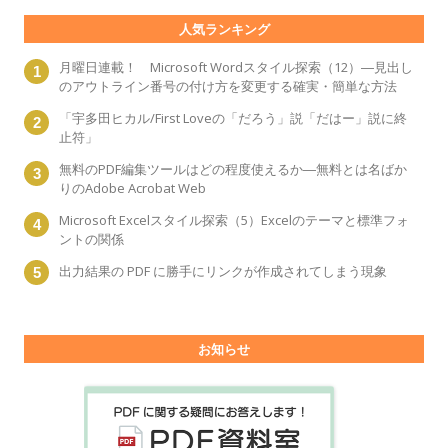
人気ランキング
月曜日連載！ Microsoft Wordスタイル探索（12）―見出し
のアウトライン番号の付け方を変更する確実・簡単な方法
「宇多田ヒカル/First Loveの「だろう」説「だはー」説に終
止符」
無料のPDF編集ツールはどの程度使えるか―無料とは名ばか
りのAdobe Acrobat Web
Microsoft Excelスタイル探索（5）Excelのテーマと標準フォ
ントの関係
出力結果の PDF に勝手にリンクが作成されてしまう現象
お知らせ