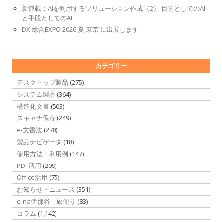
新連載：AIを利用するソリューション作成（2） 目的としてのAI
と手段としてのAI
DX 総合EXPO 2026 夏 東京 に出展します
カテゴリー
デスクトップ製品
(275)
システム製品
(364)
構造化文書
(503)
スキャナ保存
(249)
e-文書法
(278)
製品ナビゲータ
(18)
使用方法・利用例
(147)
PDF活用
(209)
Office活用
(75)
お知らせ・ニュース
(351)
e-na伊那谷 旅便り
(83)
コラム
(1,142)