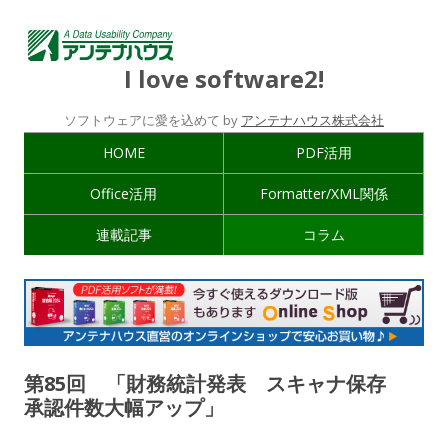
I love software2!
ソフトウェアに愛を込めて by
アンテナハウス株式会社
HOME
PDF活用
Office活用
Formatter/XML関係
連載記事
コラム
第85回 「財務統計発表 スキャナ保存
承認件数大幅アップ」