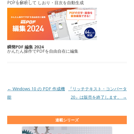
PDFを解析して しおり・目次を自動生成
瞬簡PDF 編集 2024
かんたん操作でPDFを自由自在に編集
投稿ナビゲーション
←
Windows 10 の PDF 作成機
『リッチテキスト・コンバータ
能
20』は販売を終了します。
→
連載シリーズ