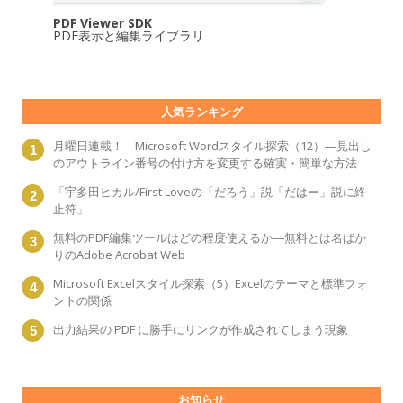
PDF Viewer SDK
PDF表示と編集ライブラリ
人気ランキング
月曜日連載！ Microsoft Wordスタイル探索（12）―見出し
のアウトライン番号の付け方を変更する確実・簡単な方法
「宇多田ヒカル/First Loveの「だろう」説「だはー」説に終
止符」
無料のPDF編集ツールはどの程度使えるか―無料とは名ばか
りのAdobe Acrobat Web
Microsoft Excelスタイル探索（5）Excelのテーマと標準フォ
ントの関係
出力結果の PDF に勝手にリンクが作成されてしまう現象
お知らせ