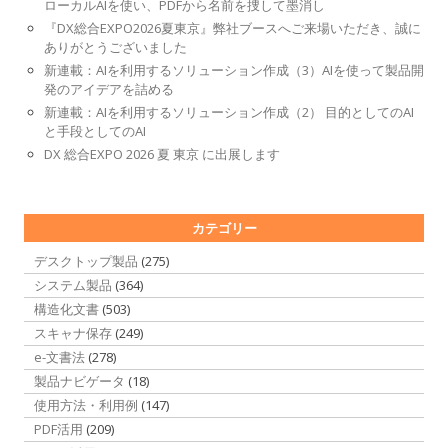
ローカルAIを使い、PDFから名前を捜して墨消し
『DX総合EXPO2026夏東京』弊社ブースへご来場いただき、誠に
ありがとうございました
新連載：AIを利用するソリューション作成（3）AIを使って製品開
発のアイデアを詰める
新連載：AIを利用するソリューション作成（2） 目的としてのAI
と手段としてのAI
DX 総合EXPO 2026 夏 東京 に出展します
カテゴリー
デスクトップ製品
(275)
システム製品
(364)
構造化文書
(503)
スキャナ保存
(249)
e-文書法
(278)
製品ナビゲータ
(18)
使用方法・利用例
(147)
PDF活用
(209)