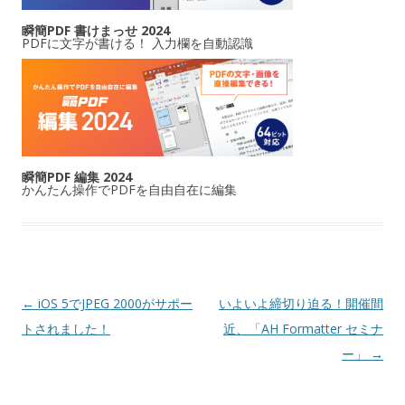
瞬簡PDF 書けまっせ 2024
PDFに文字が書ける！ 入力欄を自動認識
瞬簡PDF 編集 2024
かんたん操作でPDFを自由自在に編集
投稿ナビゲーション
←
iOS 5でJPEG 2000がサポー
いよいよ締切り迫る！開催間
トされました！
近、「AH Formatter セミナ
ー」
→