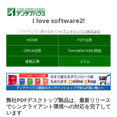
I love software2!
ソフトウェアに愛を込めて by
アンテナハウス株式会社
HOME
PDF活用
Office活用
Formatter/XML関係
連載記事
コラム
弊社PDFデスクトップ製品は、最新リリース
でシンクライアント環境への対応を完了して
います