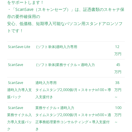
をサポートします！
・「ScanSave（スキャンセーブ）」は、証憑書類のスキャナ保
存の要件確保用の
安心、低価格、短期導入可能なパソコン用スタンドアロンソフ
トです！
ScanSave-Lite
(ソフト単体)適時入力専用
12
万円
ScanSave
(ソフト単体)業務サイクル＋適時入力
45
万円
ScanSave
適時入力専用
38
適時入力導入支
タイムスタンプ2,000個/月＋スキャナix100＋導
万円
援パック
入支援付き
～
ScanSave
業務サイクル＋適時入力
100
業務サイクル入
タイムスタンプ2,000個/月＋スキャナix500＋適
万円
力導入支援パッ
正事務処理要件コンサルティング＋導入支援付
～
ク
き