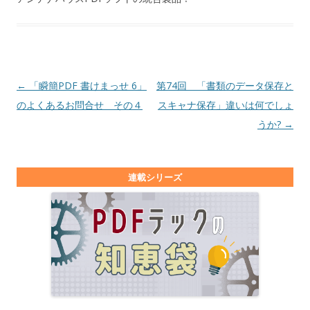
投稿ナビゲーション
←
「瞬簡PDF 書けまっせ 6」
第74回 「書類のデータ保存と
のよくあるお問合せ その４
スキャナ保存」違いは何でしょ
うか?
→
連載シリーズ