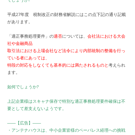
平成27年度 税制改正の財務省解説にはこの点下記の通り記載
があります。
「適正事務処理要件」の
適否
については、
会社法における大会
社や金融商品
取引法における上場会社など法令により内部統制の整備を行っ
ている者にあっては、
特段の対応をしなくても基本的には満たされるものと
考えられ
ます。
如何でしょうか?
上記企業様はスキャナ保存で特別な適正事務処理要件確保は不
要として差支えないようです。
――【広告】――
・アンテナハウスは、中小企業皆様のペーパレス経理への挑戦