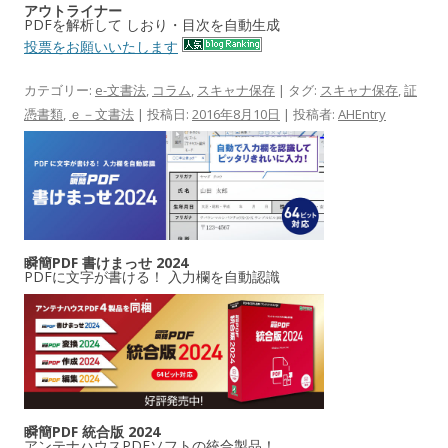
アウトライナー
PDFを解析して しおり・目次を自動生成
投票をお願いいたします
カテゴリー:
e-文書法
,
コラム
,
スキャナ保存
| タグ:
スキャナ保存
,
証
憑書類
,
ｅ－文書法
| 投稿日:
2016年8月10日
|
投稿者:
AHEntry
瞬簡PDF 書けまっせ 2024
PDFに文字が書ける！ 入力欄を自動認識
瞬簡PDF 統合版 2024
アンテナハウスPDFソフトの統合製品！