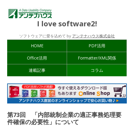
I love software2!
ソフトウェアに愛を込めて by
アンテナハウス株式会社
HOME
PDF活用
Office活用
Formatter/XML関係
連載記事
コラム
第73回 「内部統制企業の適正事務処理要
件確保の必要性」について