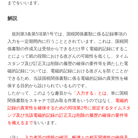
までをいいます。
解説
規則第3条第5項第1号では、国税関係書類に係る記録事項の
入力を一定期間内に行うこととされています。これは、国税関
係書類の作成又は受領からできるだけ早く電磁的記録にするこ
とによって紙の段階における改ざんの可能性を低くし、タイム
スタンプ及び訂正又は削除の履歴の確保の要件等を満たした電
磁的記録については、電磁的記録における改ざんを防ぐことが
できるため、当該国税関係書類に係る電磁的記録の真実性を確
保する目的から設けられているものです。
したがって、このような趣旨から
「入力する」とは
、単に国税
関係書類をスキャナで読み取る作業をいうのではなく、
電磁的
記録の真実性を確保するための同項第2号に規定するタイムスタ
ンプ及び当該電磁的記録の訂正又は削除の履歴の確保の要件等
を備えるまで
をいいます。
（注）
入力者等の情報の確認、帳簿との相互関連性の確保及