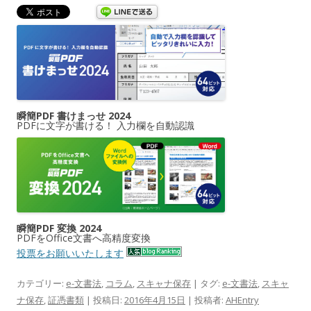
瞬簡PDF 書けまっせ 2024
PDFに文字が書ける！ 入力欄を自動認識
瞬簡PDF 変換 2024
PDFをOffice文書へ高精度変換
投票をお願いいたします
カテゴリー:
e-文書法
,
コラム
,
スキャナ保存
| タグ:
e-文書法
,
スキャ
ナ保存
,
証憑書類
| 投稿日:
2016年4月15日
|
投稿者:
AHEntry