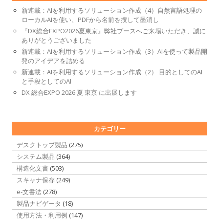
新連載：AIを利用するソリューション作成（4）自然言語処理の
ローカルAIを使い、PDFから名前を捜して墨消し
『DX総合EXPO2026夏東京』弊社ブースへご来場いただき、誠に
ありがとうございました
新連載：AIを利用するソリューション作成（3）AIを使って製品開
発のアイデアを詰める
新連載：AIを利用するソリューション作成（2） 目的としてのAI
と手段としてのAI
DX 総合EXPO 2026 夏 東京 に出展します
カテゴリー
デスクトップ製品
(275)
システム製品
(364)
構造化文書
(503)
スキャナ保存
(249)
e-文書法
(278)
製品ナビゲータ
(18)
使用方法・利用例
(147)