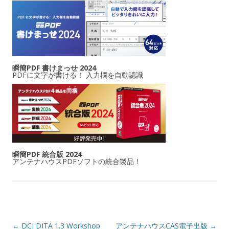
瞬簡PDF 書けまっせ 2024
PDFに文字が書ける！ 入力欄を自動認識
瞬簡PDF 統合版 2024
アンテナハウスPDFソフトの統合製品！
投稿ナビゲーション
←
DCJ DITA 1.3 Workshop
アンテナハウスCAS電子出版
→