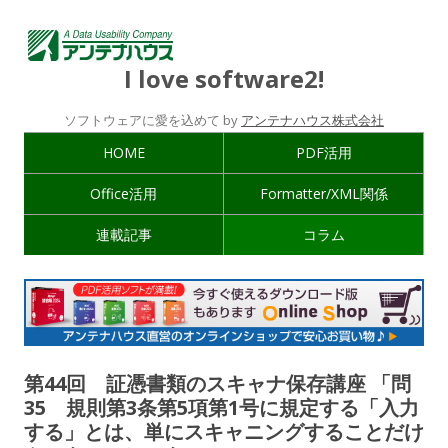
I love software2!
ソフトウェアに愛を込めて by
アンテナハウス株式会社
HOME
PDF活用
Office活用
Formatter/XML関係
連載記事
コラム
第44回 証憑書類のスキャナ保存講座 「問
35 規則第3条第5項第1号に規定する「入力
する」とは、単にスキャニングすることだけ