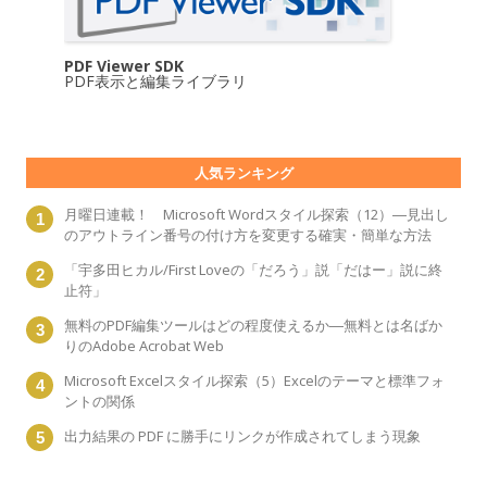
PDF Viewer SDK
PDF表示と編集ライブラリ
人気ランキング
月曜日連載！ Microsoft Wordスタイル探索（12）―見出し
のアウトライン番号の付け方を変更する確実・簡単な方法
「宇多田ヒカル/First Loveの「だろう」説「だはー」説に終
止符」
無料のPDF編集ツールはどの程度使えるか―無料とは名ばか
りのAdobe Acrobat Web
Microsoft Excelスタイル探索（5）Excelのテーマと標準フォ
ントの関係
出力結果の PDF に勝手にリンクが作成されてしまう現象