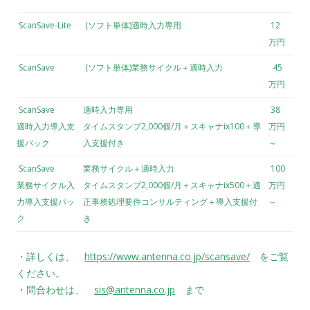
ScanSave-Lite
(ソフト単体)適時入力専用
12
万円
ScanSave
(ソフト単体)業務サイクル＋適時入力
45
万円
ScanSave
適時入力専用
38
適時入力導入支
タイムスタンプ2,000個/月＋スキャナix100＋導
万円
援パック
入支援付き
～
ScanSave
業務サイクル＋適時入力
100
業務サイクル入
タイムスタンプ2,000個/月＋スキャナix500＋適
万円
力導入支援パッ
正事務処理要件コンサルティング＋導入支援付
～
ク
き
・詳しくは、
https://www.antenna.co.jp/scansave/
をご覧
ください。
・問合わせは、
sis@antenna.co.jp
まで