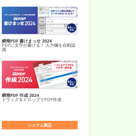
瞬簡PDF 書けまっせ 2024
PDFに文字が書ける！ 入力欄を自動認
識
瞬簡PDF 作成 2024
ドラッグ＆ドロップでPDF作成
システム製品