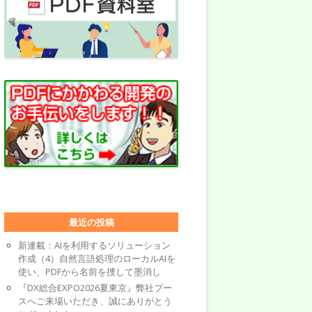
最近の投稿
新連載：AIを利用するソリューション
作成（4）自然言語処理のローカルAIを
使い、PDFから名前を捜して墨消し
『DX総合EXPO2026夏東京』弊社ブー
スへご来場いただき、誠にありがとう