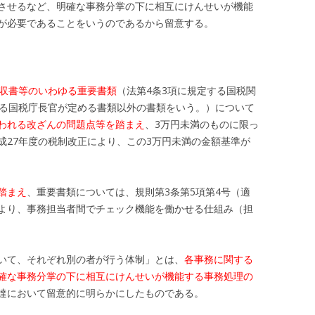
させるなど、明確な事務分掌の下に相互にけんせいが機能
が必要であることをいうのであるから留意する。
収書等のいわゆる重要書類
（法第4条3項に規定する国税関
する国税庁長官が定める書類以外の書類をいう。）について
われる改ざんの問題点等を踏まえ
、3万円未満のものに限っ
成27年度の税制改正により、この3万円未満の金額基準が
踏まえ
、重要書類については、規則第3条第5項第4号（適
より、事務担当者間でチェック機能を働かせる仕組み（担
いて、それぞれ別の者が行う体制」とは、
各事務に関する
確な事務分掌の下に相互にけんせいが機能する事務処理の
達において留意的に明らかにしたものである。