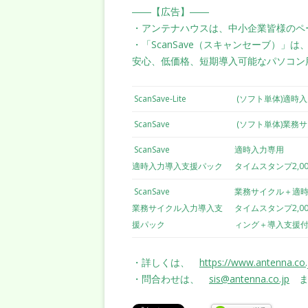
――【広告】――
・アンテナハウスは、中小企業皆様のペ
・「ScanSave（スキャンセーブ）」
安心、低価格、短期導入可能なパソコン
ScanSave-Lite
(ソフト単体)適時
ScanSave
(ソフト単体)業務
ScanSave
適時入力専用
適時入力導入支援パック
タイムスタンプ2,0
ScanSave
業務サイクル＋適
業務サイクル入力導入支
タイムスタンプ2,0
援パック
ィング＋導入支援
・詳しくは、
https://www.antenna.co.
・問合わせは、
sis@antenna.co.jp
ま