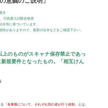
の意義のご説明」
康夫
級、行政書士試験合格者
法令等に基づいています。
能性がありますので、最新の法令などをご確認下さい。
以上のものがスキャナ保存禁止であっ
に新規要件となったもの。「相互けん
義
する
「各事務について、それぞれ別の者が行う体制」
とは、