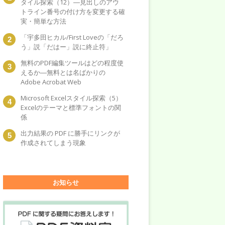
タイル探索（12）―見出しのアウ
トライン番号の付け方を変更する確
実・簡単な方法
「宇多田ヒカル/First Loveの「だろ
う」説「だはー」説に終止符」
無料のPDF編集ツールはどの程度使
えるか―無料とは名ばかりの
Adobe Acrobat Web
Microsoft Excelスタイル探索（5）
Excelのテーマと標準フォントの関
係
出力結果の PDF に勝手にリンクが
作成されてしまう現象
お知らせ