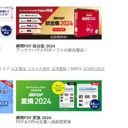
瞬簡PDF 統合版 2024
識
アンテナハウスPDFソフトの統合製品！
| タグ:
e-文書法
,
スキャナ保存
,
証憑書類
| 投稿日:
2016年3月23
瞬簡PDF 変換 2024
PDFをOffice文書へ高精度変換