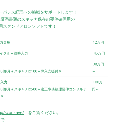
ーパレス経理への挑戦をサポートします！
は、証憑書類のスキャナ保存の要件確保用の
用スタンドアロンソフトです！
入力専用
12万円
サイクル＋適時入力
45万円
38万円
00個/月＋スキャナix100＋導入支援付き
～
時入力
100万
00個/月＋スキャナix500＋適正事務処理要件コンサルテ
円～
付き
jp/scansave/
をご覧ください。
で