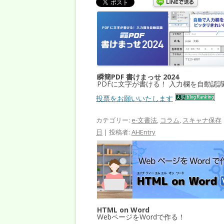
瞬簡PDF 書けまっせ 2024
PDFに文字が書ける！ 入力欄を自動認
投票をお願いいたします
カテゴリー:
e-文書法
,
コラム
,
スキャナ保存
日
|
投稿者:
AHEntry
HTML on Word
WebページをWordで作る！