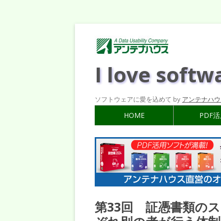
I love softw
ソフトウェアに愛を込めて by
アンテナハウ
HOME
PDF
第33回 証憑書類のス