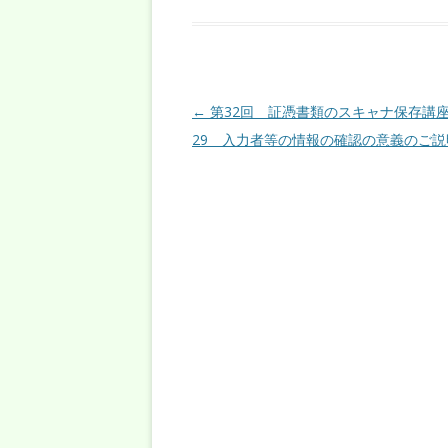
投稿ナビゲーション
←
第32回 証憑書類のスキャナ保存講座
29 入力者等の情報の確認の意義のご説