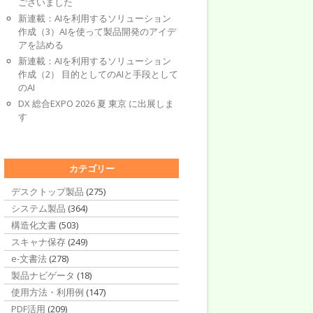
ございました
新連載：AIを利用するソリューション
作成（3）AIを使って製品開発のアイデ
アを詰める
新連載：AIを利用するソリューション
作成（2） 目的としてのAIと手段として
のAI
DX 総合EXPO 2026 夏 東京 に出展しま
す
カテゴリー
デスクトップ製品
(275)
システム製品
(364)
構造化文書
(503)
スキャナ保存
(249)
e-文書法
(278)
製品ナビゲータ
(18)
使用方法・利用例
(147)
PDF活用
(209)