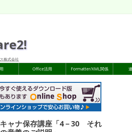
are2!
ス株式会社
活用
Office活用
Formatter/XML関係
キャナ保存講座「4－30 それ