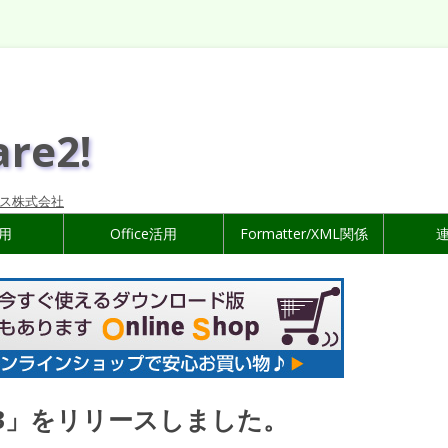
are2!
ス株式会社
活用
Office活用
Formatter/XML関係
 V2.3」をリリースしました。