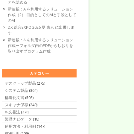
アを詰める
新連載：AIを利用するソリューション
作成（2） 目的としてのAIと手段として
のAI
DX 総合EXPO 2026 夏 東京 に出展しま
す
新連載：AIを利用するソリューション
作成ーフォルダ内のPDFからしおりを
取り出すプログラム作成
カテゴリー
デスクトップ製品
(275)
システム製品
(364)
構造化文書
(503)
スキャナ保存
(249)
e-文書法
(278)
製品ナビゲータ
(18)
使用方法・利用例
(147)
PDF活用
(209)