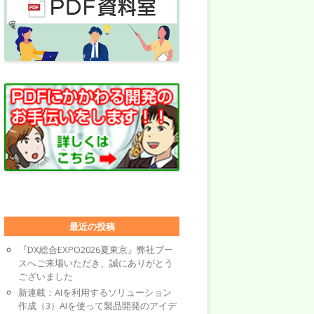
最近の投稿
『DX総合EXPO2026夏東京』弊社ブー
スへご来場いただき、誠にありがとう
ございました
新連載：AIを利用するソリューション
作成（3）AIを使って製品開発のアイデ