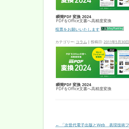
瞬簡PDF 変換 2024
PDFをOffice文書へ高精度変換
投票をお願いいたします
カテゴリー:
コラム
| 投稿日:
2011年5月30日
瞬簡PDF 変換 2024
PDFをOffice文書へ高精度変換
投稿ナビゲーション
←
「次世代電子出版とWeb 表現技術