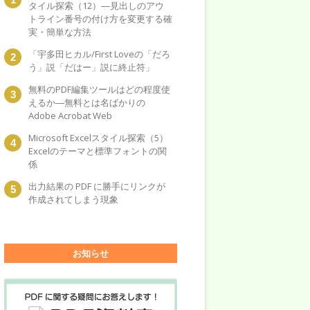
タイル探索（12）―見出しのアウ
トライン番号の付け方を変更する確
実・簡単な方法
「宇多田ヒカル/First Loveの「だろ
う」説「だはー」説に終止符」
無料のPDF編集ツールはどの程度使
えるか―無料とは名ばかりの
Adobe Acrobat Web
Microsoft Excelスタイル探索（5）
Excelのテーマと標準フォントの関
係
出力結果の PDF に勝手にリンクが
作成されてしまう現象
お知らせ