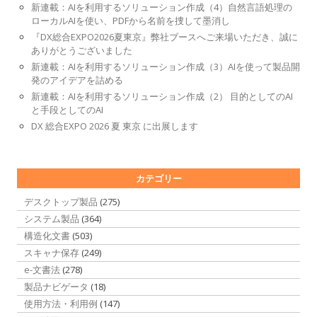
新連載：AIを利用するソリューション作成（4）自然言語処理の
ローカルAIを使い、PDFから名前を捜して墨消し
『DX総合EXPO2026夏東京』弊社ブースへご来場いただき、誠に
ありがとうございました
新連載：AIを利用するソリューション作成（3）AIを使って製品開
発のアイデアを詰める
新連載：AIを利用するソリューション作成（2） 目的としてのAI
と手段としてのAI
DX 総合EXPO 2026 夏 東京 に出展します
カテゴリー
デスクトップ製品
(275)
システム製品
(364)
構造化文書
(503)
スキャナ保存
(249)
e-文書法
(278)
製品ナビゲータ
(18)
使用方法・利用例
(147)