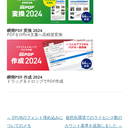
瞬簡PDF 変換 2024
PDFをOffice文書へ高精度変換
瞬簡PDF 作成 2024
ドラッグ＆ドロップでPDF作成
投稿ナビゲーション
←
EPUBのフォント埋め込みに
仮想化環境でのライセンス数の
ついてのメモ
カウント基準を追加しました
→