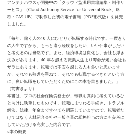
アンテナハウスが開発中の「クラウド型汎用書籍編集・制作サ
ービス」（Cloud Authoring Service for Universal Book、略
称：CAS-UB）で制作した初の電子書籍（PDF形式版）を発売
しました。
「毎年、働く人の10 人にひとりが転職する時代です。一度きり
の人生ですから、もっと違う経験をしたい、いい仕事がしたい
と考えるのは当然です。また、経済環境は変化し、会社も浮き
沈みがあります。40 年を超える職業人生より寿命が短い会社も
ザラにあります。転職では不安を感じる人も多いと思います
が、それでも熟慮を重ねて、それでも転職するべきだという方
に、良い転職をしていただくためにこの本を書きました。」
（前書きより）
本書は、プロの社会保険労務士が、転職を真剣に考えているひ
と向けに執筆したものです。転職にまつわる手続き、トラブル
解決、法律、年金まですべてを網羅していますので、転職者だ
けではなく人材紹介会社や一般企業の総務担当の方にも参考に
していただける充実した内容です。
○本の概要