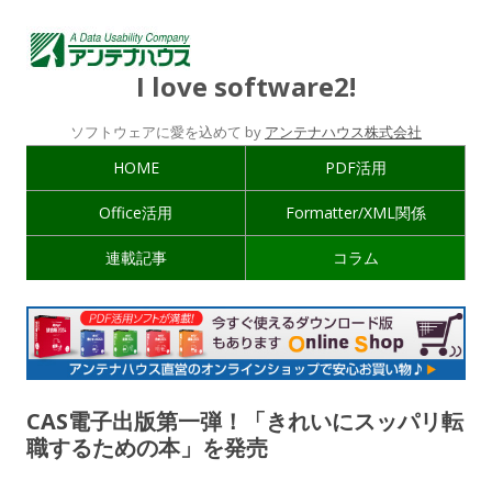
I love software2!
ソフトウェアに愛を込めて by
アンテナハウス株式会社
HOME
PDF活用
Office活用
Formatter/XML関係
連載記事
コラム
CAS電子出版第一弾！「きれいにスッパリ転
職するための本」を発売