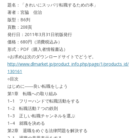
題名：「きれいにスッパリ転職するための本」
著者：宮脇 信治
版型：B6判
頁数：208頁
発行日：2011年3月31日初版発行
価格：680円（消費税込み）
形式：PDF（購入者情報書込）
○お求めは次のダウンロードサイトでどうぞ。
http://www.dlmarket.jp/product_info.php/page/1/products_id/
130161
○目次
はじめに――良い転職をしよう
第1章 転職への取り組み
1–1 フリーハンドで転職活動をする
1–2 転職活動７つの鉄則
1–3 正しい転職チャンネルを選ぶ
1–4 就職を決める
第2章 退職をめぐる法律問題を解決する
2–1 退職の意思表示をする