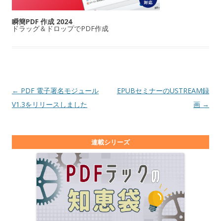
瞬簡PDF 作成 2024
ドラッグ＆ドロップでPDF作成
投稿ナビゲーション
←
PDF 電子署名モジュール
EPUBセミナーのUSTREAM録
V1.3をリリースしました
画
→
連載シリーズ