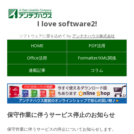
I love software2!
ソフトウェアに愛を込めて by
アンテナハウス株式会社
HOME
PDF活用
Office活用
Formatter/XML関係
連載記事
コラム
保守作業に伴うサービス停止のお知らせ
保守作業に伴うサービスの停止についてお知らせします。