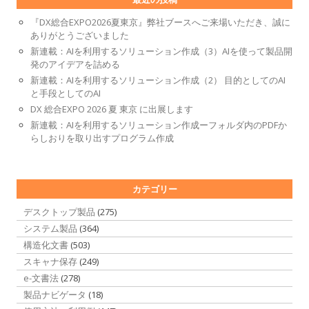
『DX総合EXPO2026夏東京』弊社ブースへご来場いただき、誠に
ありがとうございました
新連載：AIを利用するソリューション作成（3）AIを使って製品開
発のアイデアを詰める
新連載：AIを利用するソリューション作成（2） 目的としてのAI
と手段としてのAI
DX 総合EXPO 2026 夏 東京 に出展します
新連載：AIを利用するソリューション作成ーフォルダ内のPDFか
らしおりを取り出すプログラム作成
カテゴリー
デスクトップ製品
(275)
システム製品
(364)
構造化文書
(503)
スキャナ保存
(249)
e-文書法
(278)
製品ナビゲータ
(18)