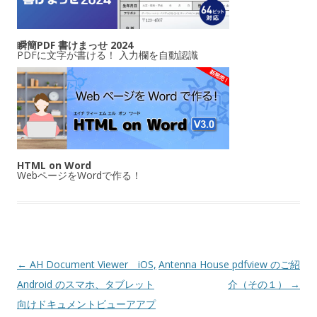
瞬簡PDF 書けまっせ 2024
PDFに文字が書ける！ 入力欄を自動認識
HTML on Word
WebページをWordで作る！
投稿ナビゲーション
←
AH Document Viewer iOS,
Antenna House pdfview のご紹
Android のスマホ、タブレット
介（その１）
→
向けドキュメントビューアアプ