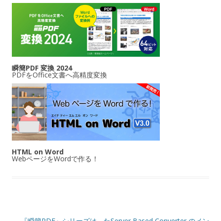
瞬簡PDF 変換 2024
PDFをOffice文書へ高精度変換
HTML on Word
WebページをWordで作る！
投稿ナビゲーション
←
『瞬簡PDF』シリーズは、た
Server Based Converter のメン