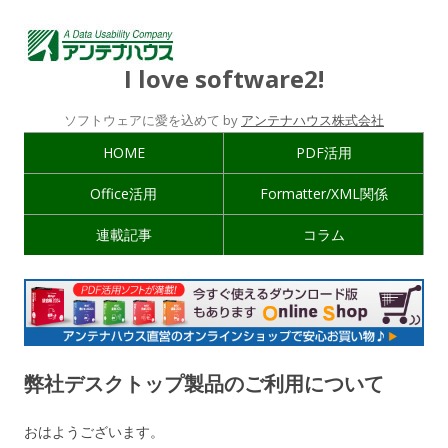
I love software2!
ソフトウェアに愛を込めて by
アンテナハウス株式会社
HOME
PDF活用
Office活用
Formatter/XML関係
連載記事
コラム
弊社デスクトップ製品のご利用について
おはようございます。