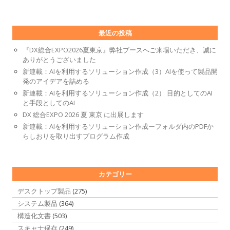
最近の投稿
『DX総合EXPO2026夏東京』弊社ブースへご来場いただき、誠に
ありがとうございました
新連載：AIを利用するソリューション作成（3）AIを使って製品開
発のアイデアを詰める
新連載：AIを利用するソリューション作成（2） 目的としてのAI
と手段としてのAI
DX 総合EXPO 2026 夏 東京 に出展します
新連載：AIを利用するソリューション作成ーフォルダ内のPDFか
らしおりを取り出すプログラム作成
カテゴリー
デスクトップ製品
(275)
システム製品
(364)
構造化文書
(503)
スキャナ保存
(249)