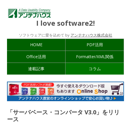
I love software2!
ソフトウェアに愛を込めて by
アンテナハウス株式会社
HOME
PDF活用
Office活用
Formatter/XML関係
連載記事
コラム
「サーバベース・コンバータ V3.0」をリリ
ース