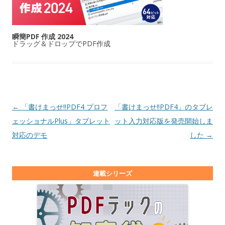
瞬簡PDF 作成 2024
ドラッグ＆ドロップでPDF作成
投稿ナビゲーション
←
「書けまっせ!!PDF4 プロフ
「書けまっせ!!PDF4」のタブレ
ェッショナルPlus」タブレット
ット入力対応版を発売開始しま
対応のデモ
した
→
連載シリーズ