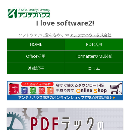
I love software2!
ソフトウェアに愛を込めて by
アンテナハウス株式会社
HOME
PDF活用
Office活用
Formatter/XML関係
連載記事
コラム