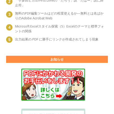
「宇多田ヒカル/First Loveの「だろう」説「だはー」説に終
止符」
無料のPDF編集ツールはどの程度使えるか―無料とは名ばか
りのAdobe Acrobat Web
Microsoft Excelスタイル探索（5）Excelのテーマと標準フォ
ントの関係
出力結果の PDF に勝手にリンクが作成されてしまう現象
お知らせ