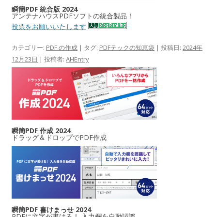
瞬簡PDF 統合版 2024
アンテナハウスPDFソフトの統合製品！
投票をお願いいたします
カテゴリー:
PDF の作成
| タグ:
PDFテックの知恵袋
| 投稿日:
2024年
12月23日
|
投稿者:
AHEntry
瞬簡PDF 作成 2024
ドラッグ＆ドロップでPDF作成
瞬簡PDF 書けまっせ 2024
PDFに文字が書ける！ 入力欄を自動認識