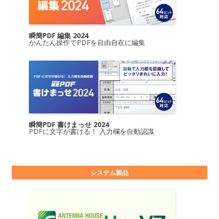
瞬簡PDF 編集 2024
かんたん操作でPDFを自由自在に編集
瞬簡PDF 書けまっせ 2024
PDFに文字が書ける！ 入力欄を自動認識
システム製品