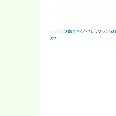
投稿ナビゲーション
←
PDFは編集できるの？どうやったら
の？