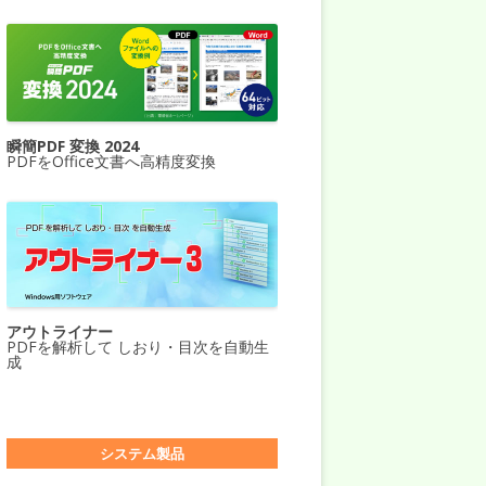
瞬簡PDF 変換 2024
PDFをOffice文書へ高精度変換
アウトライナー
PDFを解析して しおり・目次を自動生
成
システム製品