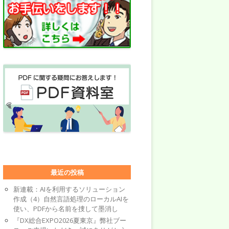
最近の投稿
新連載：AIを利用するソリューション
作成（4）自然言語処理のローカルAIを
使い、PDFから名前を捜して墨消し
『DX総合EXPO2026夏東京』弊社ブー