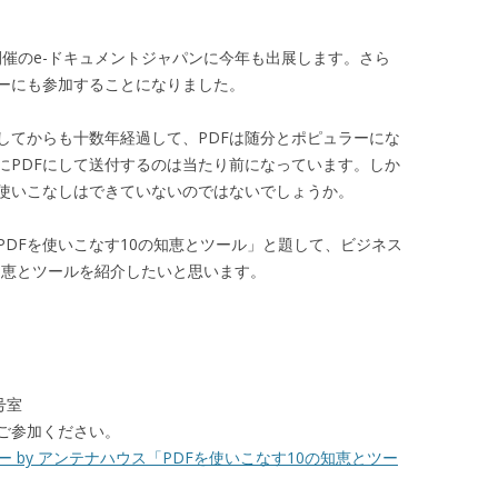
日開催のe-ドキュメントジャパンに今年も出展します。さら
ーにも参加することになりました。
してからも十数年経過して、PDFは随分とポピュラーにな
にPDFにして送付するのは当たり前になっています。しか
使いこなしはできていないのではないでしょうか。
DFを使いこなす10の知恵とツール」と題して、ビジネス
知恵とツールを紹介したいと思います。
号室
ご参加ください。
ナー by アンテナハウス「PDFを使いこなす10の知恵とツー