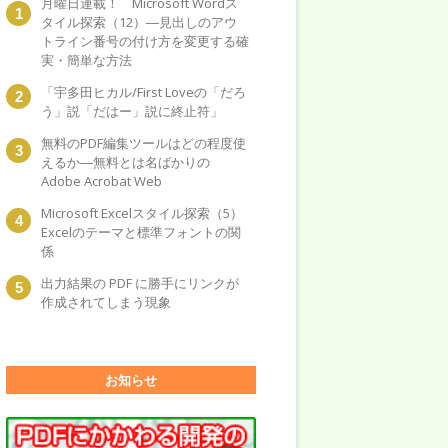
月曜日連載！ Microsoft Wordス
タイル探索（12）―見出しのアウ
トライン番号の付け方を変更する確
実・簡単な方法
「宇多田ヒカル/First Loveの「だろ
う」説「だはー」説に終止符」
無料のPDF編集ツールはどの程度使
えるか―無料とは名ばかりの
Adobe Acrobat Web
Microsoft Excelスタイル探索（5）
Excelのテーマと標準フォントの関
係
出力結果の PDF に勝手にリンクが
作成されてしまう現象
お知らせ