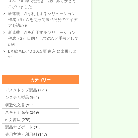
スへご来場いただき、誠にありがとう
ございました
新連載：AIを利用するソリューション
作成（3）AIを使って製品開発のアイデ
アを詰める
新連載：AIを利用するソリューション
作成（2） 目的としてのAIと手段として
のAI
DX 総合EXPO 2026 夏 東京 に出展しま
す
カテゴリー
デスクトップ製品
(275)
システム製品
(364)
構造化文書
(503)
スキャナ保存
(249)
e-文書法
(278)
製品ナビゲータ
(18)
使用方法・利用例
(147)