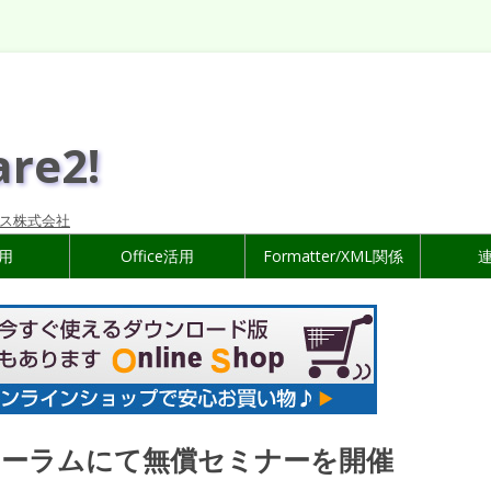
are2!
ス株式会社
活用
Office活用
Formatter/XML関係
ォーラムにて無償セミナーを開催