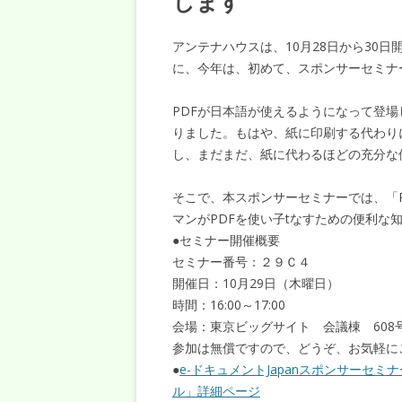
します
アンテナハウスは、10月28日から30
に、今年は、初めて、スポンサーセミナ
PDFが日本語が使えるようになって登場
りました。もはや、紙に印刷する代わり
し、まだまだ、紙に代わるほどの充分な
そこで、本スポンサーセミナーでは、「P
マンがPDFを使い子tなすための便利な
●セミナー開催概要
セミナー番号：２９Ｃ４
開催日：10月29日（木曜日）
時間：16:00～17:00
会場：東京ビッグサイト 会議棟 608
参加は無償ですので、どうぞ、お気軽に
●
e-ドキュメントJapanスポンサーセミ
ル」詳細ページ