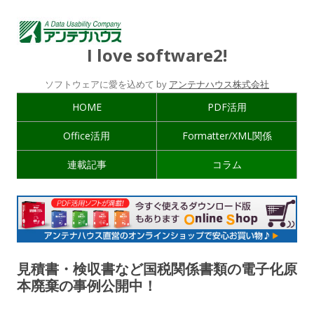
I love software2!
ソフトウェアに愛を込めて by
アンテナハウス株式会社
HOME
PDF活用
Office活用
Formatter/XML関係
連載記事
コラム
見積書・検収書など国税関係書類の電子化原
本廃棄の事例公開中！