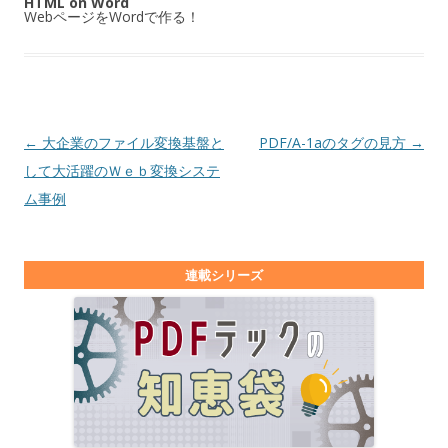
HTML on Word
WebページをWordで作る！
投稿ナビゲーション
←
大企業のファイル変換基盤と
PDF/A-1aのタグの見方
→
して大活躍のＷｅｂ変換システ
ム事例
連載シリーズ