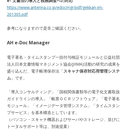
e- 文書法の導入と税務調査への対応
https://www.antenna.co.jp/edocmgr/pdf/gekkan-im-
201305.pdf
参考になりますので是非ご確認ください。
AH e-Doc Manager
電子署名・タイムスタンプ一括付与検証モジュールと公益社団
法人日本文書情報マネジメント協会(JIIMA)活動の研究の成果を
盛り込んだ、電子帳簿保存法「
スキャナ保存対応用管理システ
ム
」です。
「導入コンサルティング」「国税関係書類等の電子化文書取扱
ガイドラインの導入」「帳票ＯＣＲソフトウェア」「電子署名
モジュール」「イメージデータ管理システム」「タイムスタン
プサービス」を基本構造としています。
（パソコン・スキャナ機器およびサーバやストレージ、並びに
トータルサポート等は、別途提案）