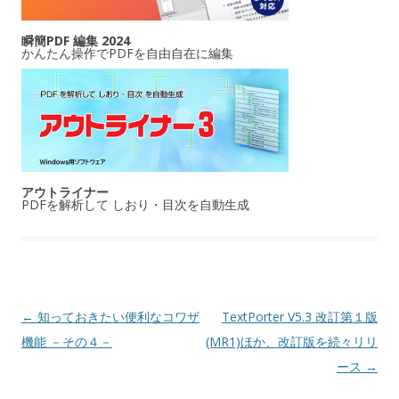
瞬簡PDF 編集 2024
かんたん操作でPDFを自由自在に編集
アウトライナー
PDFを解析して しおり・目次を自動生成
投稿ナビゲーション
←
知っておきたい便利なコワザ
TextPorter V5.3 改訂第１版
機能 －その４－
(MR1)ほか、改訂版を続々リリ
ース
→