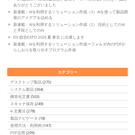
ありがとうございました
新連載：AIを利用するソリューション作成（3）AIを使って製品開
発のアイデアを詰める
新連載：AIを利用するソリューション作成（2） 目的としてのAI
と手段としてのAI
DX 総合EXPO 2026 夏 東京 に出展します
新連載：AIを利用するソリューション作成ーフォルダ内のPDFか
らしおりを取り出すプログラム作成
カテゴリー
デスクトップ製品
(275)
システム製品
(364)
構造化文書
(503)
スキャナ保存
(249)
e-文書法
(278)
製品ナビゲータ
(18)
使用方法・利用例
(147)
PDF活用
(209)