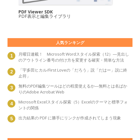
PDF Viewer SDK
PDF表示と編集ライブラリ
人気ランキング
月曜日連載！ Microsoft Wordスタイル探索（12）―見出し
のアウトライン番号の付け方を変更する確実・簡単な方法
「宇多田ヒカル/First Loveの「だろう」説「だはー」説に終
止符」
無料のPDF編集ツールはどの程度使えるか―無料とは名ばか
りのAdobe Acrobat Web
Microsoft Excelスタイル探索（5）Excelのテーマと標準フォ
ントの関係
出力結果の PDF に勝手にリンクが作成されてしまう現象