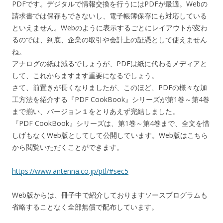
PDFです。デジタルで情報交換を行うにはPDFが最適。Webの
請求書では保存もできないし、電子帳簿保存にも対応している
といえません。Webのように表示するごとにレイアウトが変わ
るのでは、到底、企業の取引や会計上の証憑として使えません
ね。
アナログの紙は減るでしょうが、PDFは紙に代わるメディアと
して、これからますます重要になるでしょう。
さて、前置きが長くなりましたが、このほど、
PDFの様々な加
工方法を紹介する『PDF CookBook』シリーズが第1巻～第4巻
まで揃い、バージョン１をとりあえず完結しました。
『PDF CookBook』シリーズは、第1巻～第4巻まで、全文を惜
しげもなくWeb版としてして公開しています。Web版はこちら
から閲覧いただくことができます。
https://www.antenna.co.jp/ptl/#sec5
Web版からは、冊子中で紹介しておりますソースプログラムも
省略することなく全部無償で配布しています。