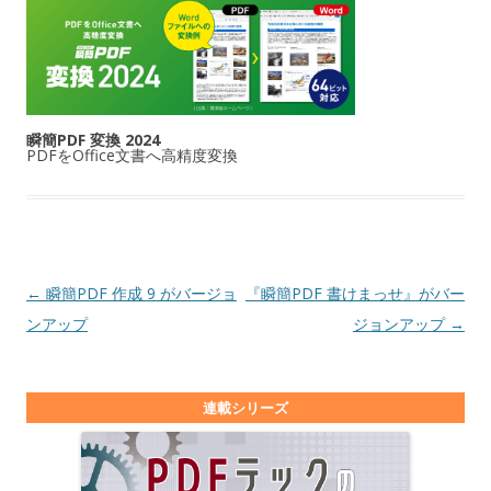
瞬簡PDF 変換 2024
PDFをOffice文書へ高精度変換
投稿ナビゲーション
←
瞬簡PDF 作成 9 がバージョ
『瞬簡PDF 書けまっせ』がバー
ンアップ
ジョンアップ
→
連載シリーズ