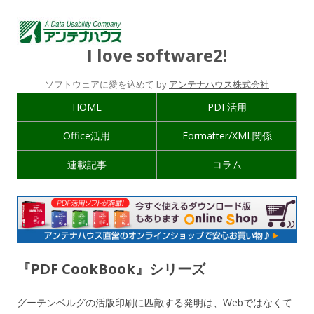
I love software2!
ソフトウェアに愛を込めて by
アンテナハウス株式会社
HOME
PDF活用
Office活用
Formatter/XML関係
連載記事
コラム
『PDF CookBook』シリーズ
グーテンベルグの活版印刷に匹敵する発明は、Webではなくて