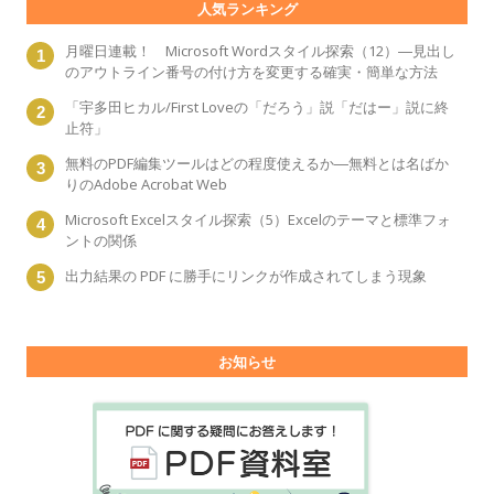
人気ランキング
月曜日連載！ Microsoft Wordスタイル探索（12）―見出し
のアウトライン番号の付け方を変更する確実・簡単な方法
「宇多田ヒカル/First Loveの「だろう」説「だはー」説に終
止符」
無料のPDF編集ツールはどの程度使えるか―無料とは名ばか
りのAdobe Acrobat Web
Microsoft Excelスタイル探索（5）Excelのテーマと標準フォ
ントの関係
出力結果の PDF に勝手にリンクが作成されてしまう現象
お知らせ