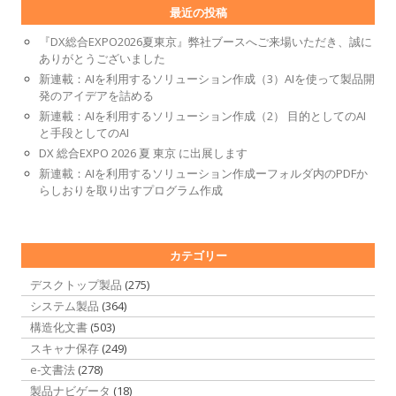
最近の投稿
『DX総合EXPO2026夏東京』弊社ブースへご来場いただき、誠に
ありがとうございました
新連載：AIを利用するソリューション作成（3）AIを使って製品開
発のアイデアを詰める
新連載：AIを利用するソリューション作成（2） 目的としてのAI
と手段としてのAI
DX 総合EXPO 2026 夏 東京 に出展します
新連載：AIを利用するソリューション作成ーフォルダ内のPDFか
らしおりを取り出すプログラム作成
カテゴリー
デスクトップ製品
(275)
システム製品
(364)
構造化文書
(503)
スキャナ保存
(249)
e-文書法
(278)
製品ナビゲータ
(18)