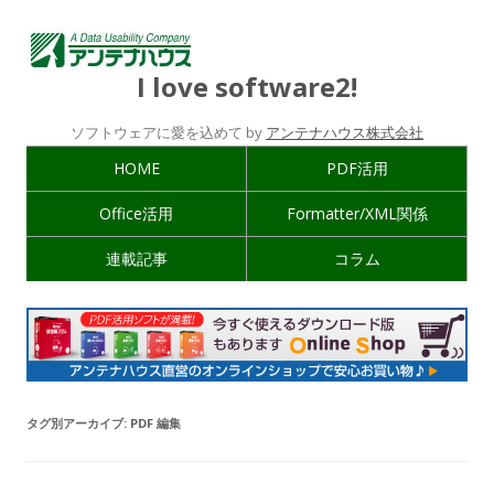
I love software2!
ソフトウェアに愛を込めて by
アンテナハウス株式会社
HOME
PDF活用
Office活用
Formatter/XML関係
連載記事
コラム
タグ別アーカイブ:
PDF 編集