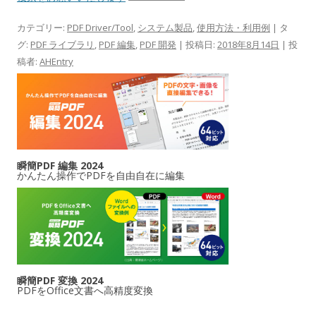
カテゴリー:
PDF Driver/Tool
,
システム製品
,
使用方法・利用例
| タ
グ:
PDF ライブラリ
,
PDF 編集
,
PDF 開発
| 投稿日:
2018年8月14日
|
投
稿者:
AHEntry
瞬簡PDF 編集 2024
かんたん操作でPDFを自由自在に編集
瞬簡PDF 変換 2024
PDFをOffice文書へ高精度変換