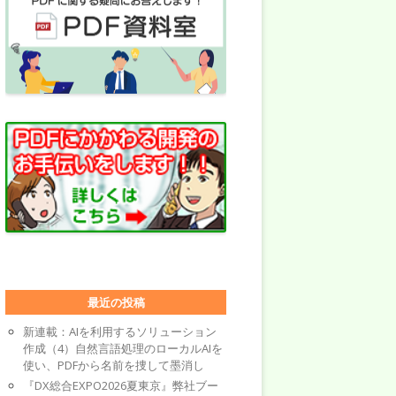
最近の投稿
新連載：AIを利用するソリューション
作成（4）自然言語処理のローカルAIを
使い、PDFから名前を捜して墨消し
『DX総合EXPO2026夏東京』弊社ブー