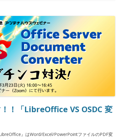
ibreOffice VS OSDC 変
fice』はWord/Excel/PowerPointファイルのPDF変