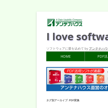
I love softw
ソフトウェアに愛を込めて by
アンテナハウ
HOME
PDF
タグ別アーカイブ:
PDF変換