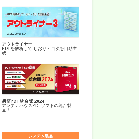
アウトライナー
PDFを解析して しおり・目次を自動生
成
瞬簡PDF 統合版 2024
アンテナハウスPDFソフトの統合製
品！
システム製品