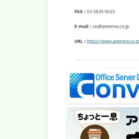
FAX：
03-5829-9023
E-mail：
sis@antenna.co.jp
URL：
https://www.antenna.co.j