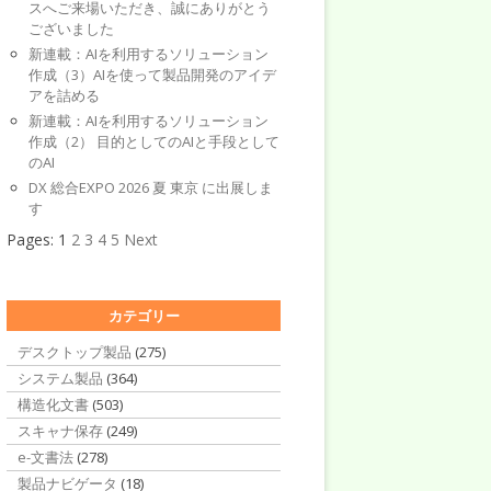
スへご来場いただき、誠にありがとう
ございました
新連載：AIを利用するソリューション
作成（3）AIを使って製品開発のアイデ
アを詰める
新連載：AIを利用するソリューション
作成（2） 目的としてのAIと手段として
のAI
DX 総合EXPO 2026 夏 東京 に出展しま
す
Pages:
1
2
3
4
5
Next
カテゴリー
デスクトップ製品
(275)
システム製品
(364)
構造化文書
(503)
スキャナ保存
(249)
e-文書法
(278)
製品ナビゲータ
(18)