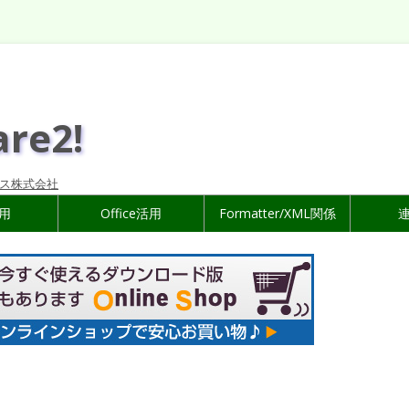
are2!
ス株式会社
活用
Office活用
Formatter/XML関係