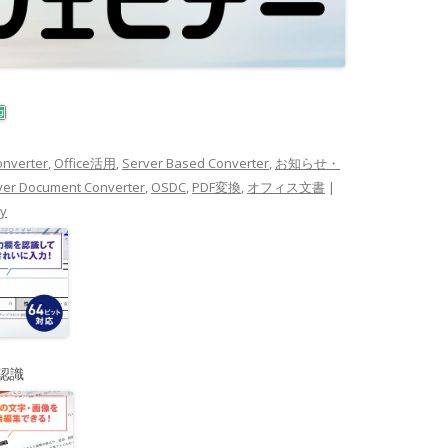
onverter
,
Office活用
,
Server Based Converter
,
お知らせ・
rver Document Converter
,
OSDC
,
PDF変換
,
オフィス文書
|
ry
認識