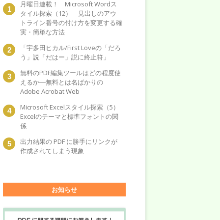
月曜日連載！ Microsoft Wordス
タイル探索（12）―見出しのアウ
トライン番号の付け方を変更する確
実・簡単な方法
「宇多田ヒカル/First Loveの「だろ
う」説「だはー」説に終止符」
無料のPDF編集ツールはどの程度使
えるか―無料とは名ばかりの
Adobe Acrobat Web
Microsoft Excelスタイル探索（5）
Excelのテーマと標準フォントの関
係
出力結果の PDF に勝手にリンクが
作成されてしまう現象
お知らせ