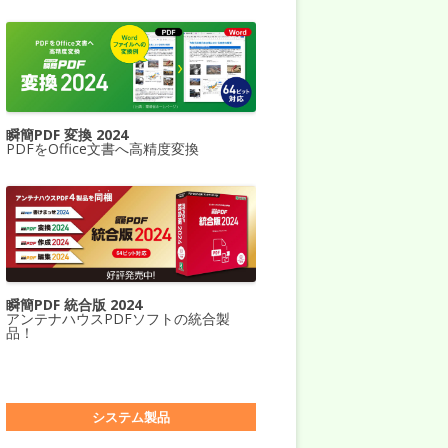
瞬簡PDF 変換 2024
PDFをOffice文書へ高精度変換
瞬簡PDF 統合版 2024
アンテナハウスPDFソフトの統合製
品！
システム製品