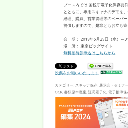
ブース内では 国税庁電子化保存要件
とともに、専用スキャナのデモを、
経理、購買、営業管理等のペーパー
提供しますので、是非ともお立ち寄
会 期： 2019年5月29日（水）～
場 所： 東京ビッグサイト
無料招待券申込はこちらから
投票をお願いいたします
カテゴリー:
スキャナ保存
,
展示会・セミナ
OCR
,
書類原本廃棄
,
証憑電子化
,
電子帳簿保