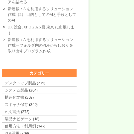
アを詰める
新連載：AIを利用するソリューション
作成（2） 目的としてのAIと手段として
のAI
DX 総合EXPO 2026 夏 東京 に出展しま
す
新連載：AIを利用するソリューション
作成ーフォルダ内のPDFからしおりを
取り出すプログラム作成
カテゴリー
デスクトップ製品
(275)
システム製品
(364)
構造化文書
(503)
スキャナ保存
(249)
e-文書法
(278)
製品ナビゲータ
(18)
使用方法・利用例
(147)
PDF活用
(209)