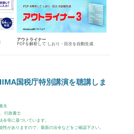
アウトライナー
識
PDFを解析して しおり・目次を自動生成
JIIMA国税庁特別講演を聴講しま
康夫
級、行政書士
法令等に基づいています。
能性がありますので、最新の法令などをご確認下さい。