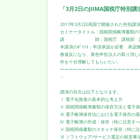
「3月2日のJIIMA国税庁特別
2017年3月2日両国で開催された特別講
セミナータイトル：国税関係帳簿書類の
講 師：国税庁 課税部 課税総
本講演のﾎﾟｲﾝﾄ：申請承認が必要 承
務違反になり、青色申告法人の取り消し
件を十分理解してもらいたい。
ーーーーーーーーーーーーーーーーーー
－
講演の目次は以下となります。
Ⅰ 電子化推進の基本的な考え方
Ⅱ 国税関係帳簿書類の保存方法と電子
Ⅲ 電子帳簿保存法における電子保存の
Ⅳ 電子帳簿の作成・保存（特に注意す
Ⅴ 国税関係書類のスキャナ保存（特に
Ⅵ ソフトウェア/サービス選定の留意事