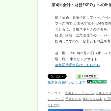
「第4回 会計・財務EXPO」への出
紙「証憑」を電子化してペーパーレ
ブース内では 国税庁電子化保存要件
とともに、専用スキャナのデモを、
経理、購買、営業管理等のペーパー
提供しますので、是非ともお立ち寄
会 期： 2019年5月29日（水）～
場 所： 東京ビッグサイト
無料招待券申込はこちらから
投票をお願いいたします
カテゴリー:
お知らせ・ニュース
,
スキャナ
ムスタンプ
,
手書きOCR
,
書類原本廃棄
,
証憑
AHEntry