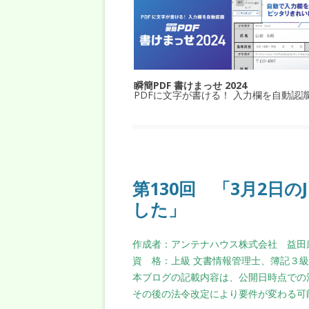
瞬簡PDF 書けまっせ 2024
PDFに文字が書ける！ 入力欄を自動認
第130回 「3月2日の
した」
作成者：アンテナハウス株式会社 益田
資 格：上級 文書情報管理士、簿記３
本ブログの記載内容は、公開日時点での
その後の法令改定により要件が変わる可