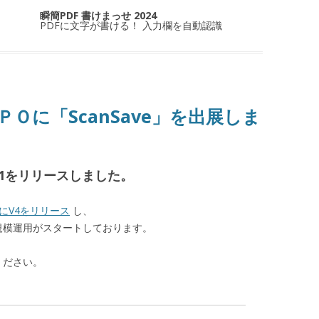
瞬簡PDF 書けまっせ 2024
PDFに文字が書ける！ 入力欄を自動認識
Ｏに「ScanSave」を出展しま
月にV1をリリースしました。
月にV4をリリース
し、
規模運用がスタートしております。
ください。