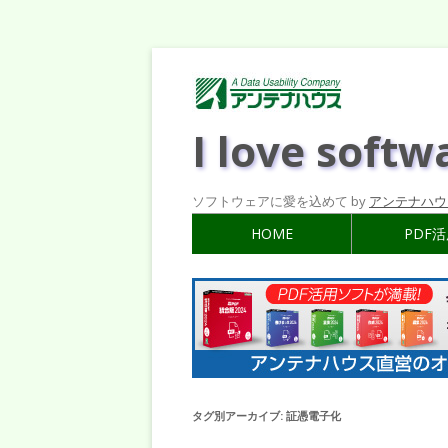
I love softw
ソフトウェアに愛を込めて by
アンテナハウ
HOME
PDF
タグ別アーカイブ:
証憑電子化