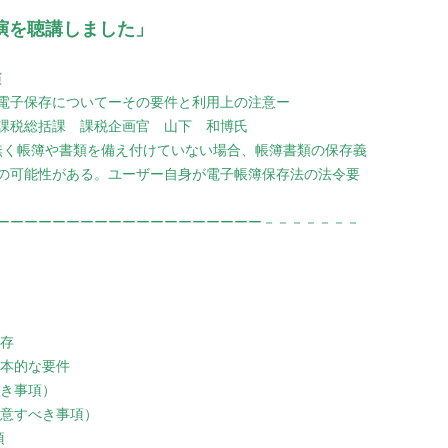
講演を聴講しました」
演
電子保存についてーその要件と利用上の注意ー
括課 課税企画官 山下 和博氏
認無く帳簿や書類を備え付けていない場合、帳簿書類の保存義
の可能性がある。ユーザー自身が電子帳簿保存法の法令要
ーーーーーーーーーーーーーーーーーーー－－－－－－－
保存
基本的な要件
べき事項）
注意すべき事項）
項