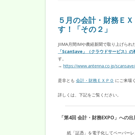
５月の会計・財務ＥＸＰ
す！「その２」
JIIMA月間IMや農経新聞で取り上げられ
「ScanSave」（クラウドサービス）
す。
→
https://www.antenna.co.jp/scansave/p
是非とも
会計・財務ＥＸＰＯ
にご来場
詳しくは、下記をご覧ください。
「第4回 会計・財務EXPO」への
紙「証憑」を電子化してペーパーレ