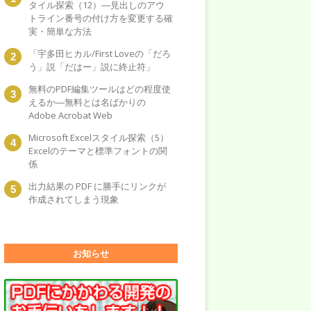
タイル探索（12）―見出しのアウ
トライン番号の付け方を変更する確
実・簡単な方法
「宇多田ヒカル/First Loveの「だろ
う」説「だはー」説に終止符」
無料のPDF編集ツールはどの程度使
えるか―無料とは名ばかりの
Adobe Acrobat Web
Microsoft Excelスタイル探索（5）
Excelのテーマと標準フォントの関
係
出力結果の PDF に勝手にリンクが
作成されてしまう現象
お知らせ