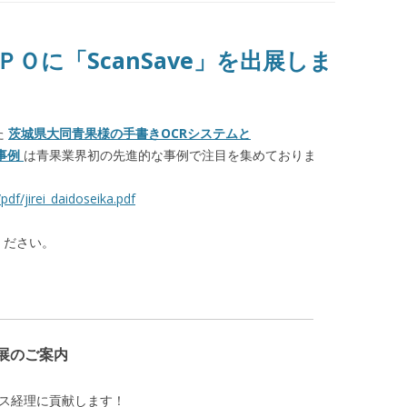
Ｏに「ScanSave」を出展しま
た
茨城県大同青果様の手書きOCRシステムと
の事例
は青果業界初の先進的な事例で注目を集めておりま
df/jirei_daidoseika.pdf
ください。
出展のご案内
ス経理に貢献します！