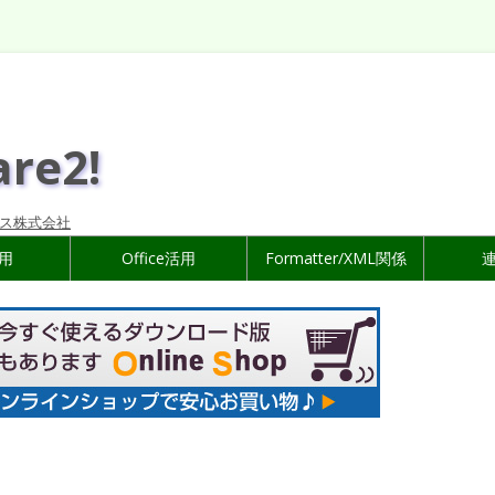
are2!
ス株式会社
活用
Office活用
Formatter/XML関係