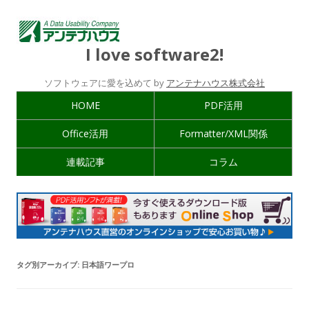
I love software2!
ソフトウェアに愛を込めて by
アンテナハウス株式会社
HOME
PDF活用
Office活用
Formatter/XML関係
連載記事
コラム
タグ別アーカイブ:
日本語ワープロ