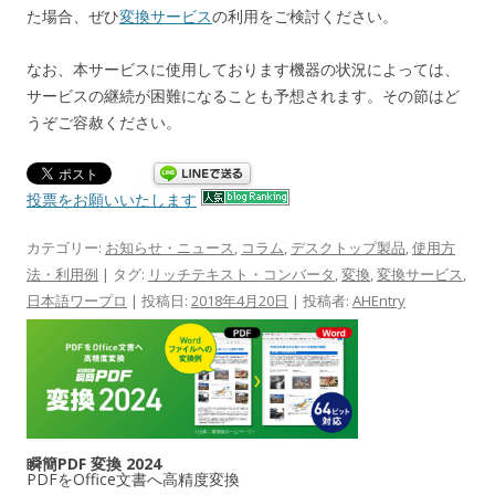
た場合、ぜひ
変換サービス
の利用をご検討ください。
なお、本サービスに使用しております機器の状況によっては、
サービスの継続が困難になることも予想されます。その節はど
うぞご容赦ください。
投票をお願いいたします
カテゴリー:
お知らせ・ニュース
,
コラム
,
デスクトップ製品
,
使用方
法・利用例
| タグ:
リッチテキスト・コンバータ
,
変換
,
変換サービス
,
日本語ワープロ
| 投稿日:
2018年4月20日
|
投稿者:
AHEntry
瞬簡PDF 変換 2024
PDFをOffice文書へ高精度変換