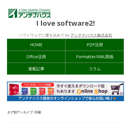
I love software2!
ソフトウェアに愛を込めて by
アンテナハウス株式会社
HOME
PDF活用
Office活用
Formatter/XML関係
連載記事
コラム
タグ別アーカイブ:
印刷