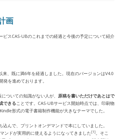
の計画
ビスCAS-UBのこれまでの経過と今後の予定について紹介
して以来、既に満6年を経過しました。現在のバージョンはV4.0
鋭意開発を進めております。
組版についての知識がない人が、
原稿を書いただけであとはで
成できる
ことです。CAS-UBサービス開始時点では、印刷物
とKindle形式の電子書籍制作機能が大きなテーマでした。
持ち込んで、プリントオンデマンドで本にしていました。
[1]
デマンドが実用的に使えるようになってきました
。そこ