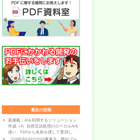
最近の投稿
新連載：AIを利用するソリューション
作成（4）自然言語処理のローカルAIを
使い、PDFから名前を捜して墨消し
『DX総合EXPO2026夏東京』弊社ブー