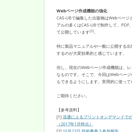
Webページ作成機能の強化
CAS-UBで編集した出版物はWebペ
アルの多くはCAS-UBで制作して、PDF
[3]
て公開しています
。
特に製品マニュアルや一般に公開する出版
するのが大変効果的と感じています。
但し、現在のWebページ作成機能は、レ
なものです。そこで、今回はWebページ
もできるようにします。実用的に使って
ご期待ください。
【参考資料】
[1]
流通によるプリントオンデマンドで
（2017年1月時点）
[2]
10月22日 技術書典３参加報告