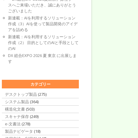
スへご来場いただき、誠にありがとう
ございました
新連載：AIを利用するソリューション
作成（3）AIを使って製品開発のアイデ
アを詰める
新連載：AIを利用するソリューション
作成（2） 目的としてのAIと手段として
のAI
DX 総合EXPO 2026 夏 東京 に出展しま
す
カテゴリー
デスクトップ製品
(275)
システム製品
(364)
構造化文書
(503)
スキャナ保存
(249)
e-文書法
(278)
製品ナビゲータ
(18)