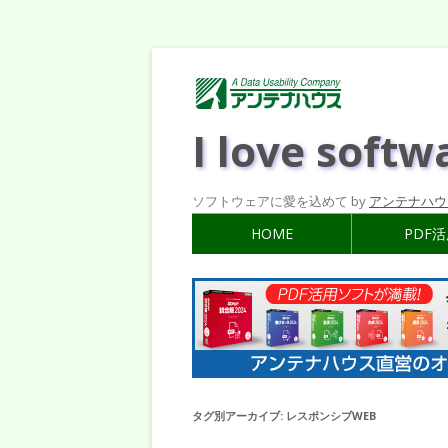
I love softw
ソフトウェアに愛を込めて by
アンテナハウ
HOME
PDF
タグ別アーカイブ:
レスポンシブWEB