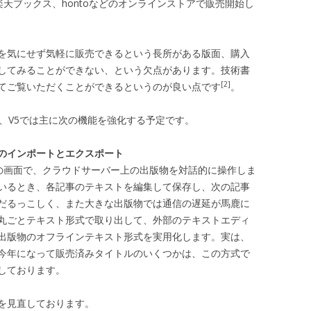
楽天ブックス、hontoなどのオンラインストアで販売開始し
を気にせず気軽に販売できるという長所がある版面、購入
してみることができない、という欠点があります。技術書
[2]
てご覧いただくことができるというのが良い点です
。
、V5では主に次の機能を強化する予定です。
のインポートとエクスポート
ザの画面で、クラウドサーバー上の出版物を対話的に操作しま
いるとき、各記事のテキストを編集して保存し、次の記事
だるっこしく、また大きな出版物では通信の遅延が馬鹿に
丸ごとテキスト形式で取り出して、外部のテキストエディ
出版物のオフラインテキスト形式を実用化します。実は、
今年になって販売済みタイトルのいくつかは、この方式で
しております。
を見直しております。