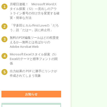
月曜日連載！ Microsoft Wordス
タイル探索（12）―見出しのアウ
トライン番号の付け方を変更する確
実・簡単な方法
「宇多田ヒカル/First Loveの「だろ
う」説「だはー」説に終止符」
無料のPDF編集ツールはどの程度使
えるか―無料とは名ばかりの
Adobe Acrobat Web
Microsoft Excelスタイル探索（5）
Excelのテーマと標準フォントの関
係
出力結果の PDF に勝手にリンクが
作成されてしまう現象
お知らせ