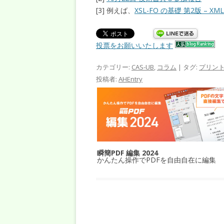
[3] 例えば、
XSL-FO の基礎 第2版 –
投票をお願いいたします
カテゴリー:
CAS-UB
,
コラム
| タグ:
プリン
投稿者:
AHEntry
瞬簡PDF 編集 2024
かんたん操作でPDFを自由自在に編集