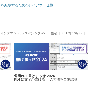
 XML を組版するためのレイアウト仕様
トオンデマンド
,
レスポンシブWeb
| 投稿日:
2017年10月27日
|
瞬簡PDF 書けまっせ 2024
PDFに文字が書ける！ 入力欄を自動認識