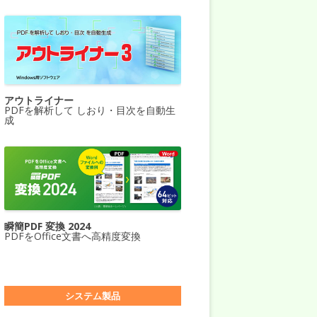
アウトライナー
PDFを解析して しおり・目次を自動生
成
瞬簡PDF 変換 2024
PDFをOffice文書へ高精度変換
システム製品