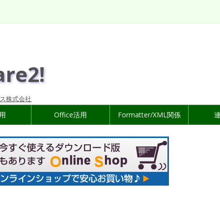
are2!
ス株式会社
活用
Office活用
Formatter/XML関係