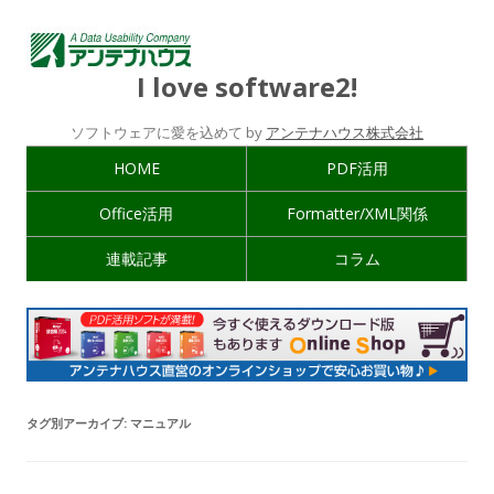
I love software2!
ソフトウェアに愛を込めて by
アンテナハウス株式会社
HOME
PDF活用
Office活用
Formatter/XML関係
連載記事
コラム
タグ別アーカイブ:
マニュアル