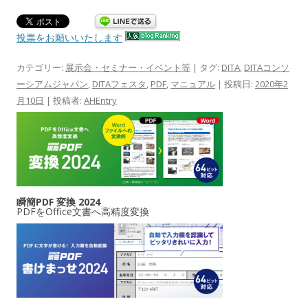
投票をお願いいたします
カテゴリー:
展示会・セミナー・イベント等
| タグ:
DITA
,
DITAコンソ
ーシアムジャパン
,
DITAフェスタ
,
PDF
,
マニュアル
| 投稿日:
2020年2
月10日
|
投稿者:
AHEntry
瞬簡PDF 変換 2024
PDFをOffice文書へ高精度変換