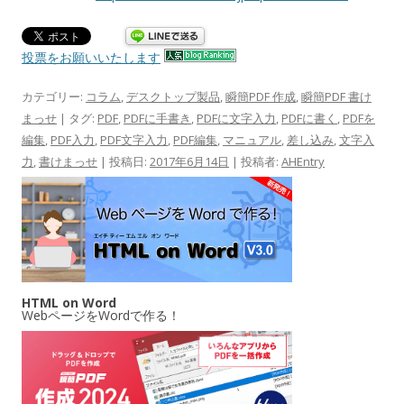
投票をお願いいたします
カテゴリー:
コラム
,
デスクトップ製品
,
瞬簡PDF 作成
,
瞬簡PDF 書け
まっせ
| タグ:
PDF
,
PDFに手書き
,
PDFに文字入力
,
PDFに書く
,
PDFを
編集
,
PDF入力
,
PDF文字入力
,
PDF編集
,
マニュアル
,
差し込み
,
文字入
力
,
書けまっせ
| 投稿日:
2017年6月14日
|
投稿者:
AHEntry
HTML on Word
WebページをWordで作る！