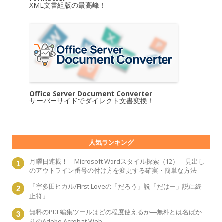
XML文書組版の最高峰！
Office Server Document Converter
サーバーサイドでダイレクト文書変換！
人気ランキング
月曜日連載！ Microsoft Wordスタイル探索（12）―見出し
のアウトライン番号の付け方を変更する確実・簡単な方法
「宇多田ヒカル/First Loveの「だろう」説「だはー」説に終
止符」
無料のPDF編集ツールはどの程度使えるか―無料とは名ばか
りのAdobe Acrobat Web