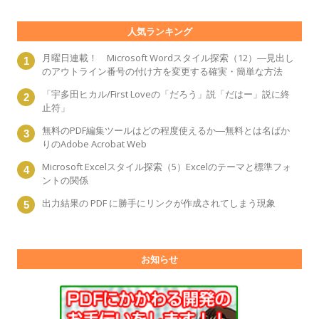
人気ランキング
月曜日連載！ Microsoft Wordスタイル探索（12）―見出し
のアウトライン番号の付け方を変更する確実・簡単な方法
「宇多田ヒカル/First Loveの「だろう」説「だはー」説に終
止符」
無料のPDF編集ツールはどの程度使えるか―無料とは名ばか
りのAdobe Acrobat Web
Microsoft Excelスタイル探索（5）Excelのテーマと標準フォ
ントの関係
出力結果の PDF に勝手にリンクが作成されてしまう現象
お知らせ