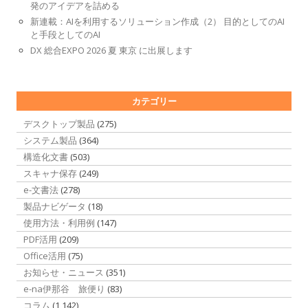
発のアイデアを詰める
新連載：AIを利用するソリューション作成（2） 目的としてのAI
と手段としてのAI
DX 総合EXPO 2026 夏 東京 に出展します
カテゴリー
デスクトップ製品
(275)
システム製品
(364)
構造化文書
(503)
スキャナ保存
(249)
e-文書法
(278)
製品ナビゲータ
(18)
使用方法・利用例
(147)
PDF活用
(209)
Office活用
(75)
お知らせ・ニュース
(351)
e-na伊那谷 旅便り
(83)
コラム
(1,142)