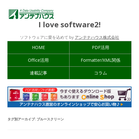
I love software2!
ソフトウェアに愛を込めて by
アンテナハウス株式会社
HOME
PDF活用
Office活用
Formatter/XML関係
連載記事
コラム
タグ別アーカイブ:
ブルースクリーン