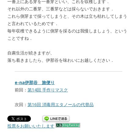
一番上にある芽を一番芽といい、これを収穫します．
それ以外の二番芽、三番芽などは採らないでおきます．
これら側芽まで採ってしまうと、その木は立ち枯れしてしまう
と言われているためです．
毎年収穫できるように側芽を採るのは我慢しましょう、という
ことですね．
自粛生活が続きますが、
落ち着きましたら、伊那谷を味わいにお越しください．
e-na伊那谷 旅便り
前回：
第14回 手作りマスク
次回：
第16回 消毒用エタノールの代替品
投票をお願いいたします