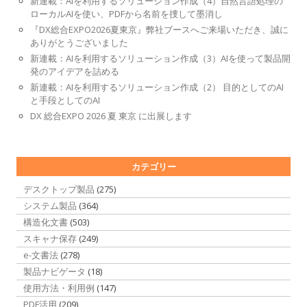
新連載：AIを利用するソリューション作成（4）自然言語処理の
ローカルAIを使い、PDFから名前を捜して墨消し
『DX総合EXPO2026夏東京』弊社ブースへご来場いただき、誠に
ありがとうございました
新連載：AIを利用するソリューション作成（3）AIを使って製品開
発のアイデアを詰める
新連載：AIを利用するソリューション作成（2） 目的としてのAI
と手段としてのAI
DX 総合EXPO 2026 夏 東京 に出展します
カテゴリー
デスクトップ製品
(275)
システム製品
(364)
構造化文書
(503)
スキャナ保存
(249)
e-文書法
(278)
製品ナビゲータ
(18)
使用方法・利用例
(147)
PDF活用
(209)