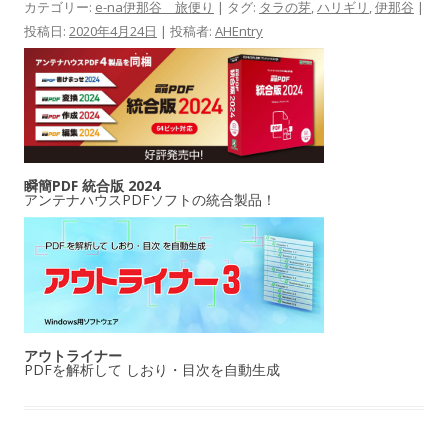
カテゴリー:
e-na伊那谷 旅便り
| タグ:
タラの芽
,
ハリギリ
,
伊那谷
|
投稿日:
2020年4月24日
|
投稿者:
AHEntry
瞬簡PDF 統合版 2024
アンテナハウスPDFソフトの統合製品！
アウトライナー
PDFを解析して しおり・目次を自動生成