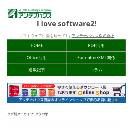
I love software2!
ソフトウェアに愛を込めて by
アンテナハウス株式会社
HOME
PDF活用
Office活用
Formatter/XML関係
連載記事
コラム
タグ別アーカイブ:
タラの芽