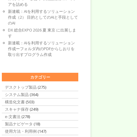
アを詰める
新連載：AIを利用するソリューション
作成（2） 目的としてのAIと手段として
のAI
DX 総合EXPO 2026 夏 東京 に出展しま
す
新連載：AIを利用するソリューション
作成ーフォルダ内のPDFからしおりを
取り出すプログラム作成
カテゴリー
デスクトップ製品
(275)
システム製品
(364)
構造化文書
(503)
スキャナ保存
(249)
e-文書法
(278)
製品ナビゲータ
(18)
使用方法・利用例
(147)