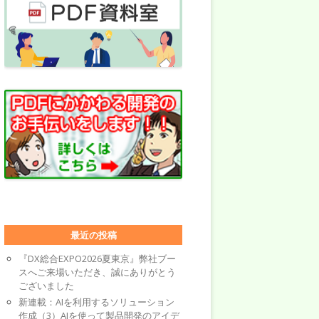
最近の投稿
『DX総合EXPO2026夏東京』弊社ブー
スへご来場いただき、誠にありがとう
ございました
新連載：AIを利用するソリューション
作成（3）AIを使って製品開発のアイデ