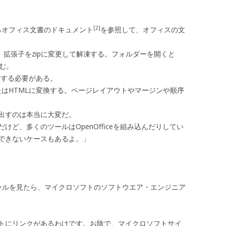
[2]
あるオフィス文書のドキュメント
を参照して、オフィスの文
ので、拡張子をzipに変更して解凍する。フォルダーを開くと
読む。
精通する必要がある。
またはHTMLに変換する。ページレイアウトやマージンや順序
出すのは本当に大変だ。
ど、多くのツールはOpenOfficeを組み込んだりしてい
できないケースもあるよ。」
プロフィールを見たら、マイクロソフトのソフトウエア・エンジニア
トにリンクがあるわけです。お陰で、マイクロソフトサイ