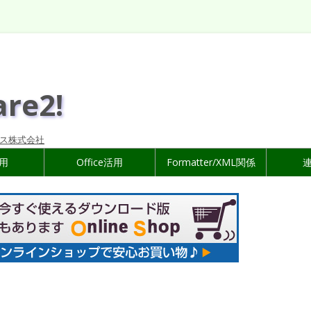
are2!
ス株式会社
活用
Office活用
Formatter/XML関係