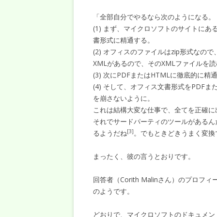
「全部自分でやるなら次のようになる。
(1) まず、マイクロソフトのサイトに
書形式に精通する。
(2) オフィスのファイルはzip形式な
XMLがあるので、そのXMLファイルを
(3) 次にPDFまたはHTMLに徹底的に
(4) そして、オフィス文書形式をPDF
を崩さないように。
これは結構大変な仕事で、全てを正確に
それでサードパーティのツールがあるんだけ
[3]
るようだね
。でもときどきうまく変換
まったく、彼の言うとおりです。
回答者（Corith Malinさん）の
のようです。
どおりで、マイクロソフトのドキュメン