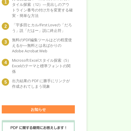
タイル探索（12）―見出しのアウ
トライン番号の付け方を変更する確
実・簡単な方法
「宇多田ヒカル/First Loveの「だろ
う」説「だはー」説に終止符」
無料のPDF編集ツールはどの程度使
えるか―無料とは名ばかりの
Adobe Acrobat Web
Microsoft Excelスタイル探索（5）
Excelのテーマと標準フォントの関
係
出力結果の PDF に勝手にリンクが
作成されてしまう現象
お知らせ