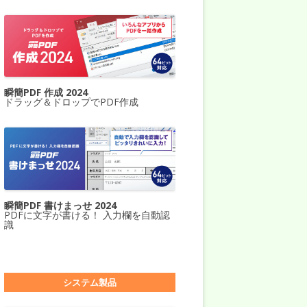
瞬簡PDF 作成 2024
ドラッグ＆ドロップでPDF作成
瞬簡PDF 書けまっせ 2024
PDFに文字が書ける！ 入力欄を自動認
識
システム製品