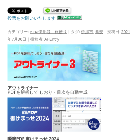
投票をお願いいたします
カテゴリー:
e-na伊那谷 旅便り
| タグ:
伊那市
,
蕎麦
| 投稿日:
2021
年7月30日
|
投稿者:
AHEntry
アウトライナー
PDFを解析して しおり・目次を自動生成
瞬簡PDF 書けまっせ 2024