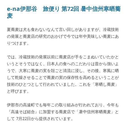
e-na伊那谷 旅便り 第72回 暑中信州寒晒蕎
麦
夏蕎麦は犬も食わないなんて言い回しがありますが、冷蔵技術
の発展と蕎麦店の研究のおかげで今では年中美味しい蕎麦にあ
りつけます。
では、冷蔵技術の発展以前に蕎麦店が手をこまぬいていたかと
いうとそうではなく、日本人の食へのこだわりは昔から強いよ
うで、大寒に蕎麦の実を殻ごと清流に浸し、その後、寒風に晒
して乾燥させることで蕎麦の実の保存性を高めるということが
技術のひとつとして行われていました。これを「寒晒し蕎麦」
と呼びます。
伊那市の高遠町でも毎年この取り組みが行われており、今年も
『高遠そば組合』に加盟する蕎麦店で「暑中信州寒晒蕎麦」と
して 7月22日から提供されています。