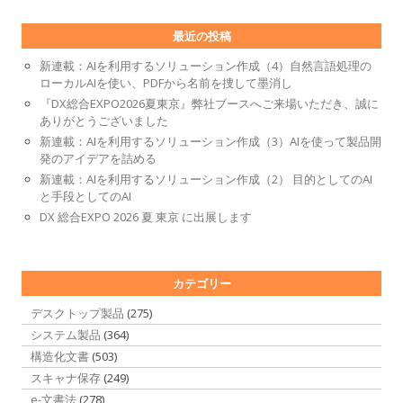
最近の投稿
新連載：AIを利用するソリューション作成（4）自然言語処理の
ローカルAIを使い、PDFから名前を捜して墨消し
『DX総合EXPO2026夏東京』弊社ブースへご来場いただき、誠に
ありがとうございました
新連載：AIを利用するソリューション作成（3）AIを使って製品開
発のアイデアを詰める
新連載：AIを利用するソリューション作成（2） 目的としてのAI
と手段としてのAI
DX 総合EXPO 2026 夏 東京 に出展します
カテゴリー
デスクトップ製品
(275)
システム製品
(364)
構造化文書
(503)
スキャナ保存
(249)
e-文書法
(278)