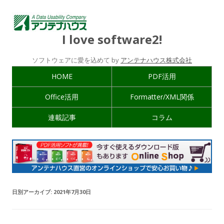
I love software2!
ソフトウェアに愛を込めて by
アンテナハウス株式会社
HOME
PDF活用
Office活用
Formatter/XML関係
連載記事
コラム
日別アーカイブ:
2021年7月30日