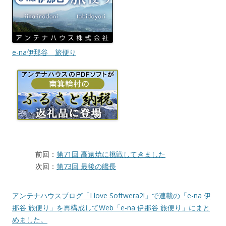
e-na伊那谷 旅便り
前回：
第71回 高遠焼に挑戦してきました
次回：
第73回 最後の艦長
アンテナハウスブログ「I love Softwera2!」で連載の「e-na 伊
那谷 旅便り」を再構成してWeb「e-na 伊那谷 旅便り」にまと
めました。