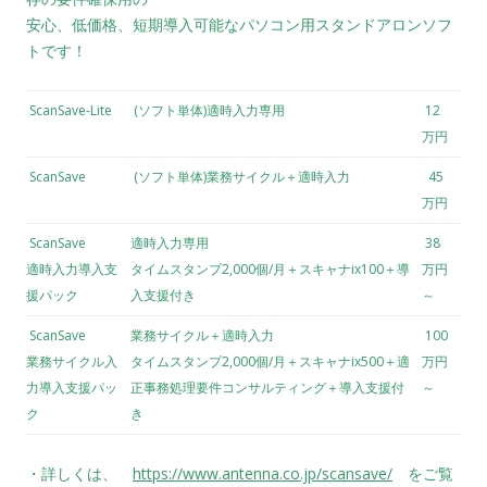
安心、低価格、短期導入可能なパソコン用スタンドアロンソフ
トです！
ScanSave-Lite
(ソフト単体)適時入力専用
12
万円
ScanSave
(ソフト単体)業務サイクル＋適時入力
45
万円
ScanSave
適時入力専用
38
適時入力導入支
タイムスタンプ2,000個/月＋スキャナix100＋導
万円
援パック
入支援付き
～
ScanSave
業務サイクル＋適時入力
100
業務サイクル入
タイムスタンプ2,000個/月＋スキャナix500＋適
万円
力導入支援パッ
正事務処理要件コンサルティング＋導入支援付
～
ク
き
・詳しくは、
https://www.antenna.co.jp/scansave/
をご覧