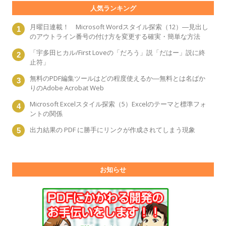
人気ランキング
月曜日連載！ Microsoft Wordスタイル探索（12）―見出し
のアウトライン番号の付け方を変更する確実・簡単な方法
「宇多田ヒカル/First Loveの「だろう」説「だはー」説に終
止符」
無料のPDF編集ツールはどの程度使えるか―無料とは名ばか
りのAdobe Acrobat Web
Microsoft Excelスタイル探索（5）Excelのテーマと標準フォ
ントの関係
出力結果の PDF に勝手にリンクが作成されてしまう現象
お知らせ