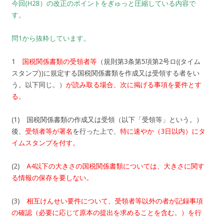
今回(H28）の改正のポイントをぎゅっと圧縮している内容で
す。
問1から抜粋しています。
1
国税関係書類の受領者等
（規則第3条第5項第2号ロ((タイム
スタンプ))に規定する国税関係書類を作成又は受領する者をい
う。以下同じ。）
が読み取る場合、次に掲げる事項を要件とす
る。
(1) 国税関係書類の作成又は受領（以下「受領等」という。）
後、
受領者等が署名
を行った上で、
特に速やか（3日以内）にタ
イムスタンプを付す。
(2)
A4以下の大きさの国税関係書類については、大きさに関す
る情報の保存を要しない。
(3)
相互けんせい要件について、受領者等以外の者が記録事項
の確認（必要に応じて原本の提出を求めることを含む。）を行