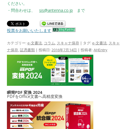
ください。
・問合わせは、
sis@antenna.co.jp
まで
投票をお願いいたします
カテゴリー:
e-文書法
,
コラム
,
スキャナ保存
| タグ:
e-文書法
,
スキャ
ナ保存
,
証憑書類
| 投稿日:
2016年7月14日
|
投稿者:
AHEntry
瞬簡PDF 変換 2024
PDFをOffice文書へ高精度変換