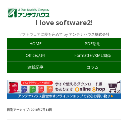
I love software2!
ソフトウェアに愛を込めて by
アンテナハウス株式会社
HOME
PDF活用
Office活用
Formatter/XML関係
連載記事
コラム
日別アーカイブ:
2016年7月14日