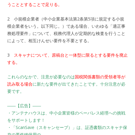
うこととすることで足りる。
2 小規模企業者（中小企業基本法第2条第5項に規定する小規
模企業者をいう。以下同じ。）である場合、いわゆる「適正事
務処理要件」について、税務代理人が定期的な検査を行うこと
によって、相互けんせい要件を不要とする。
3
スキャナについて、原稿台と一体型に限るとする要件を廃止
する。
これらのなかで、注意が必要なのは
国税関係書類の受領者等
が
読み取る場合
に新たな要件が出てきたことです。十分注意が必
要です。
――【広告】――
・アンテナハウスは、中小企業皆様のペーパレス経理への挑戦
をサポートします！
・「ScanSave（スキャンセーブ）」は、証憑書類のスキャナ保
存の要件確保用の