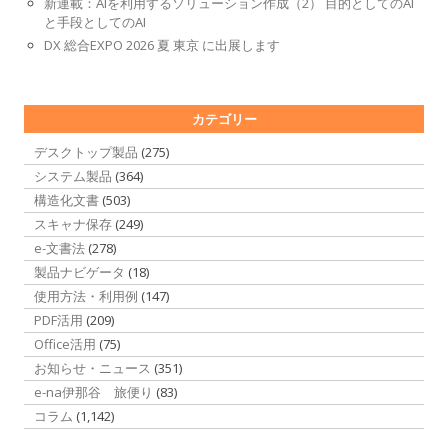
新連載：AIを利用するソリューション作成（2） 目的としてのAI
と手段としてのAI
DX 総合EXPO 2026 夏 東京 に出展します
カテゴリー
デスクトップ製品
(275)
システム製品
(364)
構造化文書
(503)
スキャナ保存
(249)
e-文書法
(278)
製品ナビゲータ
(18)
使用方法・利用例
(147)
PDF活用
(209)
Office活用
(75)
お知らせ・ニュース
(351)
e-na伊那谷 旅便り
(83)
コラム
(1,142)