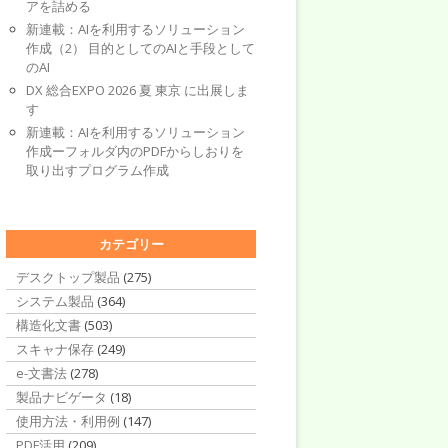
アを詰める
新連載：AIを利用するソリューション
作成（2） 目的としてのAIと手段として
のAI
DX 総合EXPO 2026 夏 東京 に出展しま
す
新連載：AIを利用するソリューション
作成ーフォルダ内のPDFからしおりを
取り出すプログラム作成
カテゴリー
デスクトップ製品
(275)
システム製品
(364)
構造化文書
(503)
スキャナ保存
(249)
e-文書法
(278)
製品ナビゲータ
(18)
使用方法・利用例
(147)
PDF活用
(209)