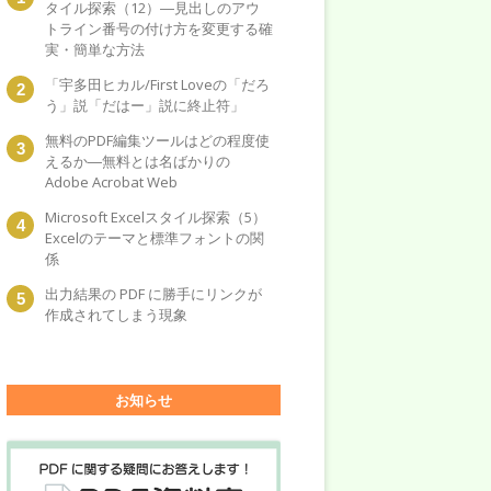
タイル探索（12）―見出しのアウ
トライン番号の付け方を変更する確
実・簡単な方法
「宇多田ヒカル/First Loveの「だろ
う」説「だはー」説に終止符」
無料のPDF編集ツールはどの程度使
えるか―無料とは名ばかりの
Adobe Acrobat Web
Microsoft Excelスタイル探索（5）
Excelのテーマと標準フォントの関
係
出力結果の PDF に勝手にリンクが
作成されてしまう現象
お知らせ