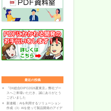
最近の投稿
『DX総合EXPO2026夏東京』弊社ブー
スへご来場いただき、誠にありがとう
ございました
新連載：AIを利用するソリューション
作成（3）AIを使って製品開発のアイデ