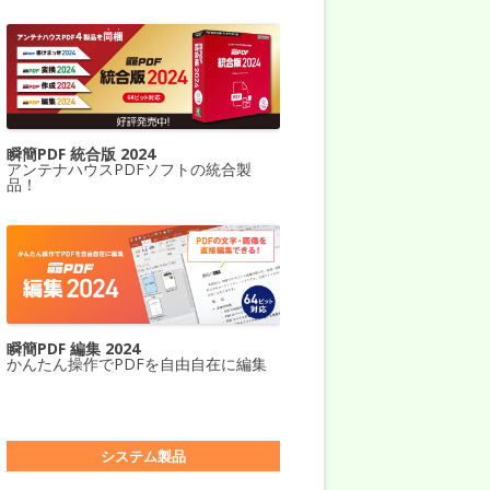
瞬簡PDF 統合版 2024
アンテナハウスPDFソフトの統合製
品！
瞬簡PDF 編集 2024
かんたん操作でPDFを自由自在に編集
システム製品