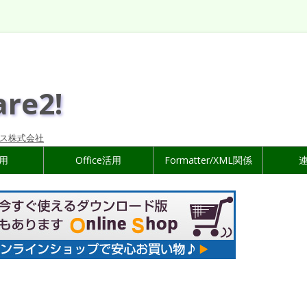
are2!
ス株式会社
活用
Office活用
Formatter/XML関係