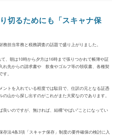
乗り切るためにも「スキャナ保
財務担当常務と税務調査の話題で盛り上がりました。
て、朝は10時から夕方は16時まで張りつかれて帳簿や証
入れ先からの請求書や 飲食やゴルフ等の領収書、各種契
です。
メントを入れている程度では駄目で、仕訳の元となる証憑
ルの山から探し出すのがこれがまた大変なのであります。
ば良いのですが、無ければ、結構”やばい”ことになってい
保存法4条3項「スキャナ保存」制度の要件確保の検討に入