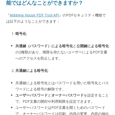
能ではどんなことができますか？
『
Antenna House PDF Tool API
』のPDFセキュリティ機能で
は以下のようなことができます：
暗号化
:
共通鍵（パスワード）による暗号化
と
公開鍵による暗号化
の2種類があり、権限を持たないユーザーによるPDF文書
へのアクセスを防止します。
共通鍵による暗号化
:
共通鍵による暗号化とはパスワードを用いた暗号化とパス
ワードによる暗号の解除です。
ユーザーパスワード
と
オーナーパスワード
を設定すること
で、PDF文書の開封や利用制限を設定できます。
ユーザーパスワードはPDF文書を開くためのパスワード
で、オーナーパスワードは印刷、内容の変更、内容の抽出