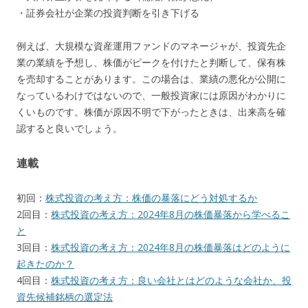
・証券会社が企業の投資判断を引き下げる
例えば、大規模な資産運用ファンドのマネージャが、投資先企
業の業績を予想し、株価がピークを付けたと判断して、保有株
を売却することがあります。この場合は、業績の悪化が公開に
なっているわけではないので、一般投資家には原因がわかりに
くいものです。株価が原因不明で下がったときは、出来高を確
認すると良いでしょう。
連載
初回：
株式投資の考え方：株価の暴落にどう対処するか
2回目：
株式投資の考え方：2024年8月の株価暴落から学べるこ
と
3回目：
株式投資の考え方：2024年8月の株価暴落はどのように
起きたのか？
4回目：
株式投資の考え方：良い会社とはどのような会社か、投
資先候補銘柄の選定法