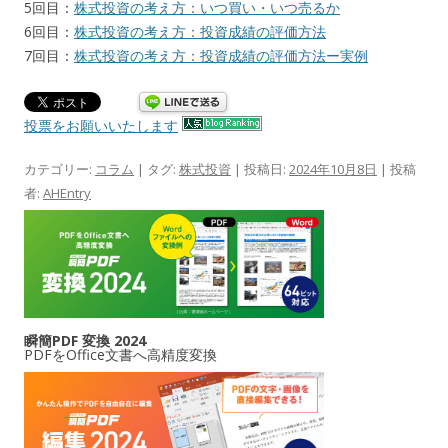
5回目：
株式投資の考え方：いつ買い・いつ売るか
6回目：
株式投資の考え方：投資成績の評価方法
7回目：
株式投資の考え方：投資成績の評価方法ー実例
投票をお願いいたします
カテゴリー:
コラム
| タグ:
株式投資
| 投稿日:
2024年10月8日
|
投稿
者:
AHEntry
瞬簡PDF 変換 2024
PDFをOffice文書へ高精度変換