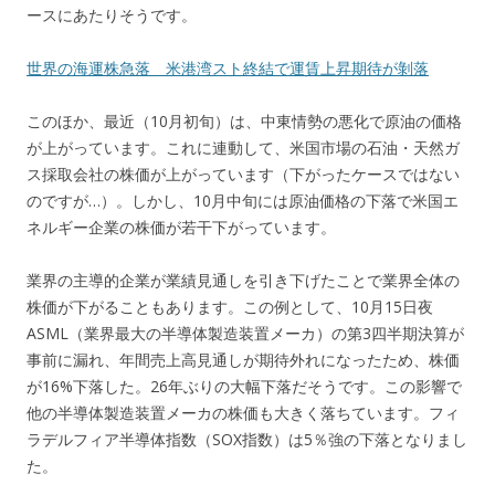
ースにあたりそうです。
世界の海運株急落 米港湾スト終結で運賃上昇期待が剝落
このほか、最近（10月初旬）は、中東情勢の悪化で原油の価格
が上がっています。これに連動して、米国市場の石油・天然ガ
ス採取会社の株価が上がっています（下がったケースではない
のですが…）。しかし、10月中旬には原油価格の下落で米国エ
ネルギー企業の株価が若干下がっています。
業界の主導的企業が業績見通しを引き下げたことで業界全体の
株価が下がることもあります。この例として、10月15日夜
ASML（業界最大の半導体製造装置メーカ）の第3四半期決算が
事前に漏れ、年間売上高見通しが期待外れになったため、株価
が16%下落した。26年ぶりの大幅下落だそうです。この影響で
他の半導体製造装置メーカの株価も大きく落ちています。フィ
ラデルフィア半導体指数（SOX指数）は5％強の下落となりまし
た。