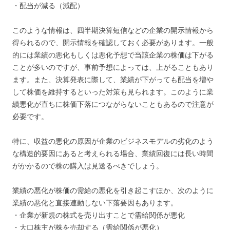
・配当が減る（減配）
このような情報は、四半期決算短信などの企業の開示情報から
得られるので、開示情報を確認しておく必要があります。一般
的には業績の悪化もしくは悪化予想で当該企業の株価は下がる
ことが多いのですが、事前予想によっては、上がることもあり
ます。また、決算発表に際して、業績が下がっても配当を増や
して株価を維持するといった対策も見られます。このように業
績悪化が直ちに株価下落につながらないこともあるので注意が
必要です。
特に、収益の悪化の原因が企業のビジネスモデルの劣化のよう
な構造的要因にあると考えられる場合、業績回復には長い時間
がかかるので株の購入は見送るべきでしょう。
業績の悪化が株価の需給の悪化を引き起こすほか、次のように
業績の悪化と直接連動しない下落要因もあります。
・企業が新規の株式を売り出すことで需給関係が悪化
・大口株主が株を売却する（需給関係が悪化）