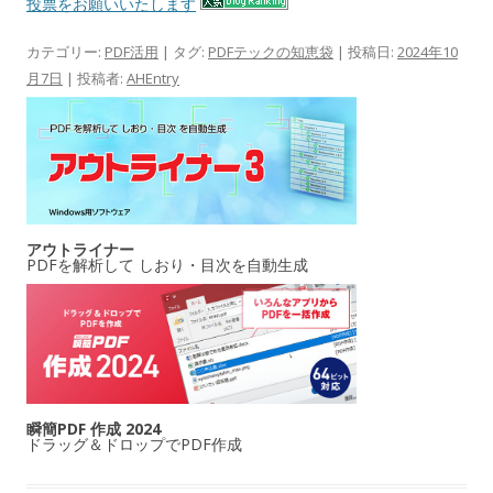
投票をお願いいたします
カテゴリー:
PDF活用
| タグ:
PDFテックの知恵袋
| 投稿日:
2024年10
月7日
|
投稿者:
AHEntry
アウトライナー
PDFを解析して しおり・目次を自動生成
瞬簡PDF 作成 2024
ドラッグ＆ドロップでPDF作成