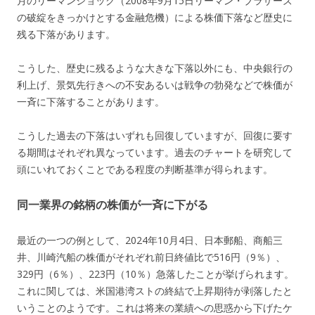
月のリーマンショック（2008年9月15日リーマン・ブラザーズ
の破綻をきっかけとする金融危機）による株価下落など歴史に
残る下落があります。
こうした、歴史に残るような大きな下落以外にも、中央銀行の
利上げ、景気先行きへの不安あるいは戦争の勃発などで株価が
一斉に下落することがあります。
こうした過去の下落はいずれも回復していますが、回復に要す
る期間はそれぞれ異なっています。過去のチャートを研究して
頭にいれておくことである程度の判断基準が得られます。
同一業界の銘柄の株価が一斉に下がる
最近の一つの例として、2024年10月4日、日本郵船、商船三
井、川崎汽船の株価がそれぞれ前日終値比で516円（9％）、
329円（6％）、223円（10％）急落したことが挙げられます。
これに関しては、米国港湾ストの終結で上昇期待が剥落したと
いうことのようです。これは将来の業績への思惑から下げたケ