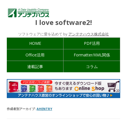
I love software2!
ソフトウェアに愛を込めて by
アンテナハウス株式会社
HOME
PDF活用
Office活用
Formatter/XML関係
連載記事
コラム
作成者別アーカイブ:
AHENTRY