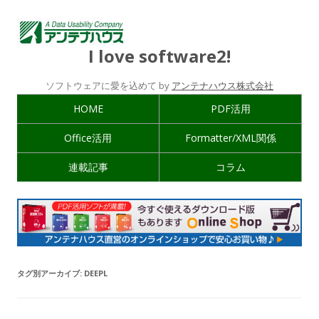
I love software2!
ソフトウェアに愛を込めて by
アンテナハウス株式会社
HOME
PDF活用
Office活用
Formatter/XML関係
連載記事
コラム
タグ別アーカイブ:
DEEPL