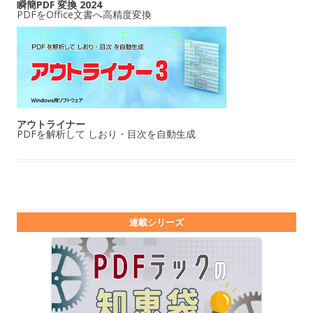
瞬簡PDF 変換 2024
PDFをOffice文書へ高精度変換
アウトライナー
PDFを解析して しおり・目次を自動生成
連載シリーズ