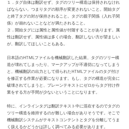
１．タグ自体は翻訳せず、タグのツリー構造は保持されなけれ
ばならない。つまりタグの順序が変更されないこと。開始タグ
と終了タグの対が保持されること。タグの親子関係（入れ子関
係）が崩れないことなどが満たされること。
２．開始タグには属性と属性値が付随することがあります。属
性は翻訳せず、属性値は多くの場合、翻訳しない方が望ましい
が、翻訳してほしいこともある。
日本語のHTMLファイルを機械翻訳した結果、タグのツリー構
造が壊れてしまったり、マークアップが不適切になってしまう
と、機械翻訳の出力として得られたHTMLファイルのタグ付け
を修正する作業が必要になります。もし、タグの構造が完全に
破壊されてしまうと、プレーンテキストにゼロからタグ付け作
業をする方が手間が少ないということになります。
特に、インラインタグは翻訳テキスト中に混在するのでタグの
ツリー構造を維持するのが難しい場合がありそうです。そこで
機械翻訳システムがテキストコンテントとタグを分離してうま
く扱えるかどうかは詳しく調べてみる必要があります。