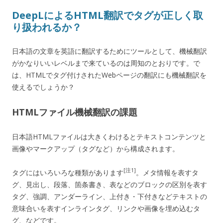
DeepLによるHTML翻訳でタグが正しく取
り扱われるか？
日本語の文章を英語に翻訳するためにツールとして、機械翻訳
がかなりいいレベルまで来ているのは周知のとおりです。で
は、HTMLでタグ付けされたWebページの翻訳にも機械翻訳を
使えるでしょうか？
HTMLファイル機械翻訳の課題
日本語HTMLファイルは大きくわけるとテキストコンテンツと
画像やマークアップ（タグなど）から構成されます。
[注1]
タグにはいろいろな種類があります
。メタ情報を表すタ
グ、見出し、段落、箇条書き、表などのブロックの区別を表す
タグ、強調、アンダーライン、上付き・下付きなどテキストの
意味合いを表すインラインタグ、リンクや画像を埋め込むタ
グ、などです。