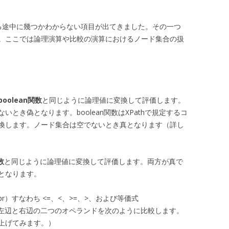
る途中に幾つかわからない項目が出てきました。その一つ
。ここでは論理演算や比較の演算におけるノード集合の扱
boolean関数
と同じように論理値に変換して評価します。
とき偽となります。boolean関数はXPathで規定するコ
換します。ノード集合は空でないとき真となります（詳し
数
と同じように論理値に変換して評価します。両方が真で
となります。
lExpr）すなわち <=、<、>=、>、および等価式
は!=、は左辺と右辺の二つのオペランドを次のように比較します。
上げてみます。）