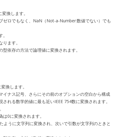
値に変換します。
でもなく、NaN（Not-a-Number:数値でない）でも
す。
なります。
の型依存の方法で論理値に変換されます。
に変換します。
マイナス記号、さらにその前のオプションの空白から構成
される数学的値に最も近いIEEE 754数に変換されます。
。
偽は0に変換されます。
たように文字列に変換され、次いで引数が文字列のときと