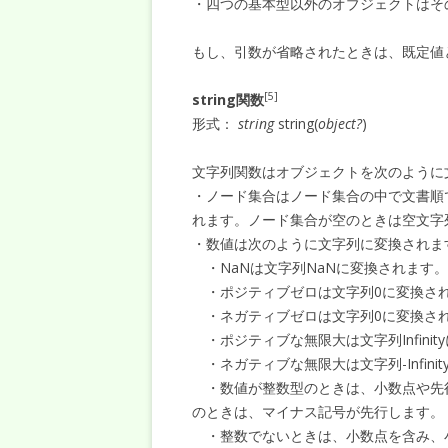
・四つの基本型以外のオブジェクトはそ
もし、引数が省略されたときは、既定値
[5]
string関数
形式：
string
string(
object?
)
文字列関数はオブジェクトを次のように
・ノード集合はノード集合の中で文書順
れます。ノード集合が空のときは空文字
・数値は次のように文字列に変換されま
・NaNは文字列NaNに変換されます。
・ポジティブゼロは文字列0に変換さ
・ネガティブゼロは文字列0に変換さ
・ポジティブな無限大は文字列Infinit
・ネガティブな無限大は文字列-Infini
・数値が整数型のときは、小数点や先
のときは、マイナス記号が先行します。
・整数でないときは、小数点を含み、小