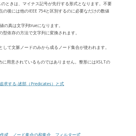
スのときは、マイナス記号が先行する形式となります。不要
の後には他のIEEE 754と区別するのに必要なだけの数値
値の真は文字列trueになります。
の型依存の方法で文字列に変換されます。
として文脈ノードのみから成るノード集合が使われます。
るために用意されているものではありません。整形にはXSLTの
する-述部（Predicates）と式
合の作成、ノード集合の和集合、フィルター式