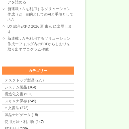
アを詰める
新連載：AIを利用するソリューション
作成（2） 目的としてのAIと手段として
のAI
DX 総合EXPO 2026 夏 東京 に出展しま
す
新連載：AIを利用するソリューション
作成ーフォルダ内のPDFからしおりを
取り出すプログラム作成
カテゴリー
デスクトップ製品
(275)
システム製品
(364)
構造化文書
(503)
スキャナ保存
(249)
e-文書法
(278)
製品ナビゲータ
(18)
使用方法・利用例
(147)
PDF活用
(209)