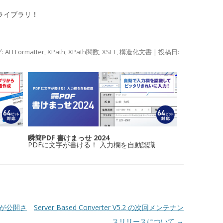
工ライブラリ！
グ:
AH Formatter
,
XPath
,
XPath関数
,
XSLT
,
構造化文書
| 投稿日:
瞬簡PDF 書けまっせ 2024
PDFに文字が書ける！ 入力欄を自動認識
Aが公開さ
Server Based Converter V5.2 の次回メンテナン
スリリースについて
→