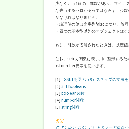
少なくとも1個の十進数があり、マイナ
な先行するゼロがあってはならず、少数点
がなければなりません。
・論理値の偽は文字列falseになり、論理
・四つの基本型以外のオブジェクトはそ
もし、引数が省略されたときは、既定値
なお、string 関数は表示用に整形す
xsl:number要素を使います。
[1]
XSLTを学ぶ（9）ステップの文法を追求
[2]
3.4 Booleans
[3]
boolean関数
[4]
number関数
[5]
string関数
前回:
XSLTを学ぶ（10）式によるノード集