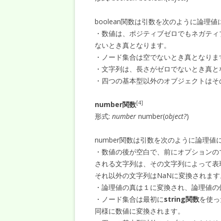
boolean関数は引数を次のように論理
・数値は、ポジティブゼロでもネガティブゼロ
ないとき真となります。
・ノード集合は空でないとき真となりま
・文字列は、長さがゼロでないとき真と
・四つの基本型以外のオブジェクトはそ
[4]
number関数
形式:
number
number(
object?
)
number関数は引数を次のように論理値
・数値の後が空白で、前にオプションの
される文字列は、その文字列によって表現
それ以外の文字列はNaNに変換されます
・論理値の真は１に変換され、論理値の
・ノード集合は最初に
string関数
を使っ
同様に数値に変換されます。