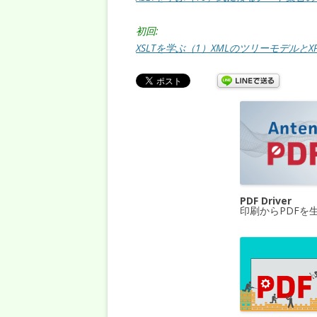
初回:
XSLTを学ぶ（1）XMLのツリーモデルとX
PDF Driver
印刷からPDFを