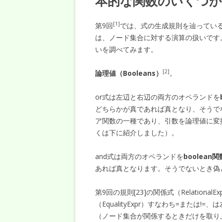
本的な関数のいくつか
[1]
第9回
では、式の生成規則を辿ってい
は、ノード集合に対する演算の扱いです
いを調べてみます。
[2]
論理値（Booleans）
。
or式は左辺と右辺の両方のオペランドを
どちらかが真であれば真となり、そうでない
ア関数の一種であり、引数を論理値に変
くは下に紹介しました）。
and式は両方のオペランドを
boolean関
あれば真となります。そうでないとき偽
第9回の規則[23]の関係式（Relationa
（EqualityExpr）すなわち=また
（ノード集合が関係するときだけを取り