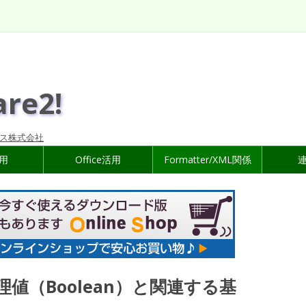
are2!
ス株式会社
活用
Office活用
Formatter/XML関係
論理値（Boolean）と関連する基