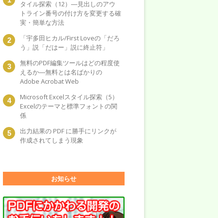
タイル探索（12）―見出しのアウ
トライン番号の付け方を変更する確
実・簡単な方法
「宇多田ヒカル/First Loveの「だろ
う」説「だはー」説に終止符」
無料のPDF編集ツールはどの程度使
えるか―無料とは名ばかりの
Adobe Acrobat Web
Microsoft Excelスタイル探索（5）
Excelのテーマと標準フォントの関
係
出力結果の PDF に勝手にリンクが
作成されてしまう現象
お知らせ