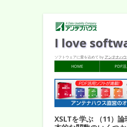
I love softw
ソフトウェアに愛を込めて by
アンテナハウ
HOME
PDF
XSLTを学ぶ （11）