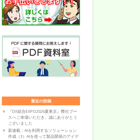
最近の投稿
『DX総合EXPO2026夏東京』弊社ブー
スへご来場いただき、誠にありがとう
ございました
新連載：AIを利用するソリューション
作成（3）AIを使って製品開発のアイデ