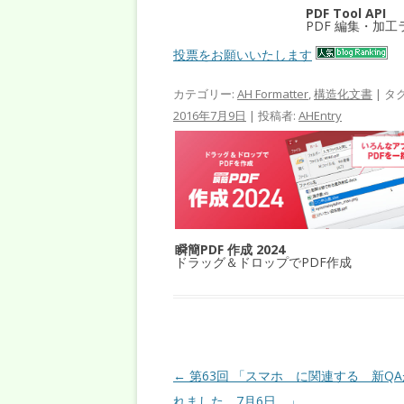
PDF Tool API
PDF 編集・加
投票をお願いいたします
カテゴリー:
AH Formatter
,
構造化文書
| タ
2016年7月9日
|
投稿者:
AHEntry
瞬簡PDF 作成 2024
ドラッグ＆ドロップでPDF作成
投稿ナビゲーション
←
第63回 「スマホ に関連する 新Q
れました 7月6日 」