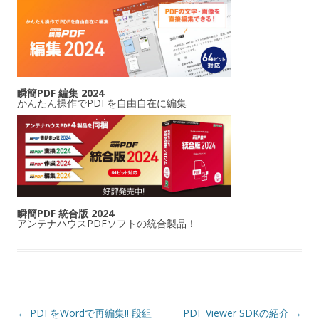
瞬簡PDF 編集 2024
かんたん操作でPDFを自由自在に編集
瞬簡PDF 統合版 2024
アンテナハウスPDFソフトの統合製品！
投稿ナビゲーション
←
PDFをWordで再編集!! 段組
PDF Viewer SDKの紹介
→