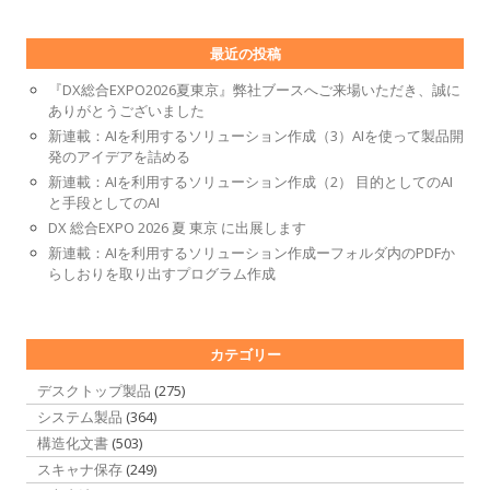
最近の投稿
『DX総合EXPO2026夏東京』弊社ブースへご来場いただき、誠に
ありがとうございました
新連載：AIを利用するソリューション作成（3）AIを使って製品開
発のアイデアを詰める
新連載：AIを利用するソリューション作成（2） 目的としてのAI
と手段としてのAI
DX 総合EXPO 2026 夏 東京 に出展します
新連載：AIを利用するソリューション作成ーフォルダ内のPDFか
らしおりを取り出すプログラム作成
カテゴリー
デスクトップ製品
(275)
システム製品
(364)
構造化文書
(503)
スキャナ保存
(249)