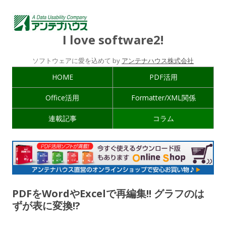
I love software2!
ソフトウェアに愛を込めて by
アンテナハウス株式会社
HOME
PDF活用
Office活用
Formatter/XML関係
連載記事
コラム
PDFをWordやExcelで再編集!! グラフのは
ずが表に変換!?