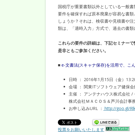
国税庁が重要書類以外としている一般書
要件を確保すれば原本廃棄が容易な書類
しょうか？それは、検収書や見積書や注
類は、「適時入力」方式で、過去の書類
これらの要件の詳細は、下記セミナーで
是非ともご参加ください。
■
e-文書法(スキャナ保存)を活用で、こ
日時 ： 2016年1月15日（金）13:2
会場 ： 関東ITソフトウェア健保
主催 ： アンテナハウス株式会社 
株式会社ＭＡＣＯＳ＆芦川会計事務
お申し込みURL ：
http://goo.gl/R
投票をお願いいたします