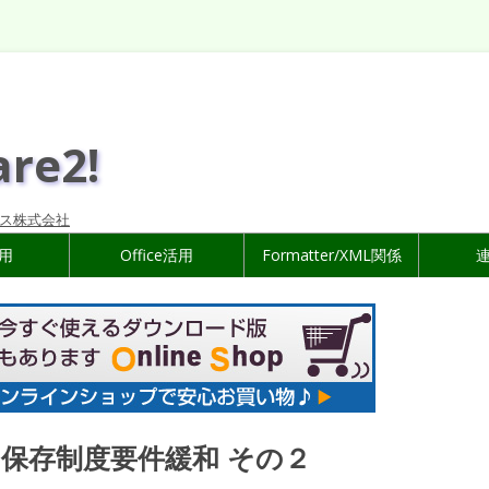
are2!
ス株式会社
活用
Office活用
Formatter/XML関係
保存制度要件緩和 その２