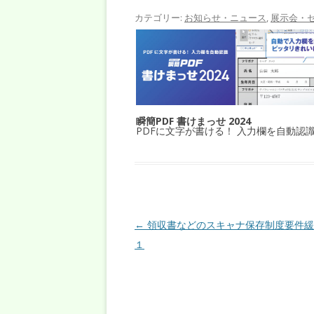
カテゴリー:
お知らせ・ニュース
,
展示会・
瞬簡PDF 書けまっせ 2024
PDFに文字が書ける！ 入力欄を自動認
投稿ナビゲーション
←
領収書などのスキャナ保存制度要件緩
１