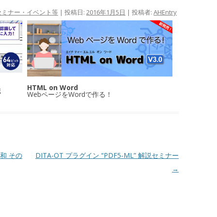
セミナー・イベント等
| 投稿日:
2016年1月5日
|
投稿者:
AHEntry
HTML on Word
識
WebページをWordで作る！
和 その
DITA-OT プラグイン “PDF5-ML” 解説セミナー
→