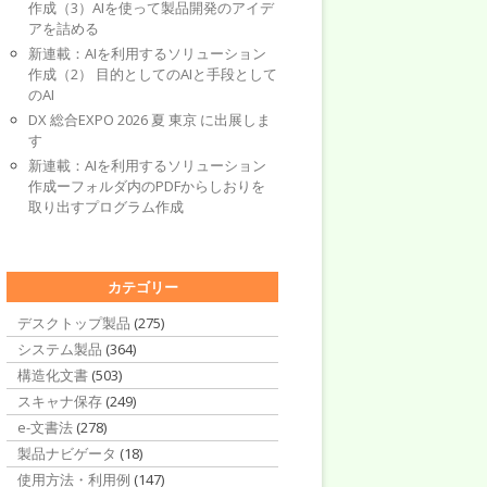
作成（3）AIを使って製品開発のアイデ
アを詰める
新連載：AIを利用するソリューション
作成（2） 目的としてのAIと手段として
のAI
DX 総合EXPO 2026 夏 東京 に出展しま
す
新連載：AIを利用するソリューション
作成ーフォルダ内のPDFからしおりを
取り出すプログラム作成
カテゴリー
デスクトップ製品
(275)
システム製品
(364)
構造化文書
(503)
スキャナ保存
(249)
e-文書法
(278)
製品ナビゲータ
(18)
使用方法・利用例
(147)