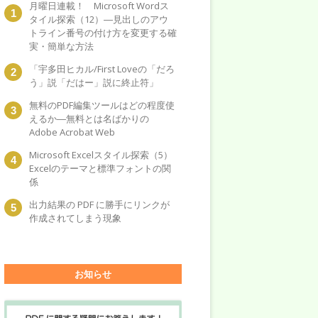
月曜日連載！ Microsoft Wordス
タイル探索（12）―見出しのアウ
トライン番号の付け方を変更する確
実・簡単な方法
「宇多田ヒカル/First Loveの「だろ
う」説「だはー」説に終止符」
無料のPDF編集ツールはどの程度使
えるか―無料とは名ばかりの
Adobe Acrobat Web
Microsoft Excelスタイル探索（5）
Excelのテーマと標準フォントの関
係
出力結果の PDF に勝手にリンクが
作成されてしまう現象
お知らせ